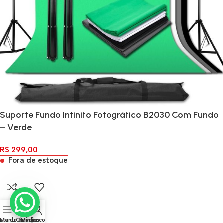
Suporte Fundo Infinito Fotográfico B2030 Com Fundo
– Verde
R$
299,00
Fora de estoque
0
ista de desejos
Menu
Carrinho
Minha conta