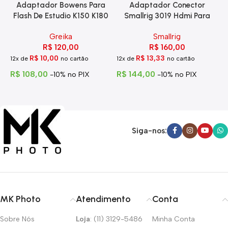
Adaptador Bowens Para
Adaptador Conector
Flash De Estudio K150 K180
Smallrig 3019 Hdmi Para
Eg-250
Hdmi Com Trava
Greika
Smallrig
R$
120,00
R$
160,00
R$
10,00
R$
13,33
12x de
no cartão
12x de
no cartão
1
R$
108,00
R$
144,00
R
-10% no PIX
-10% no PIX
Siga-nos:
MK Photo
Atendimento
Conta
Sobre Nós
Loja
: (11) 3129-5486
Minha Conta