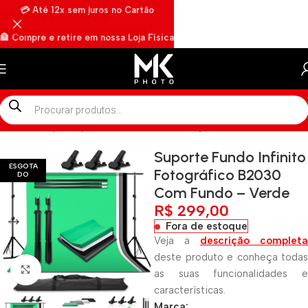
💳 Até 12x sem juros no Cartão
Pular para a navegação
Pular para o conteúdo principal
🏦 Compre e retire em nossa Loja Física
🏍️ Envios rápidos por Motoboy
Início
»
Shop
»
Suporte Fundo Infinito Fotográfico B2030 Com Fu
Suporte Fundo Infinito
ESGOTA
Fotográfico B2030
DO
Com Fundo – Verde
R$
299,00
Fora de estoque
Veja a
descrição completa
deste produto e conheça todas
Clique para ampliar
as suas funcionalidades e
características.
Marca: