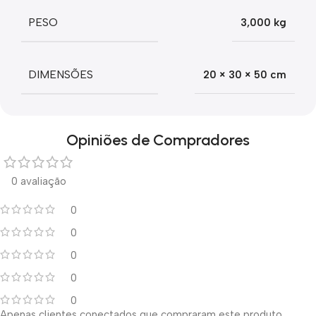
PESO
3,000 kg
DIMENSÕES
20 × 30 × 50 cm
Opiniões de Compradores
0 avaliação
0
0
0
0
0
Apenas clientes conectados que compraram este produto