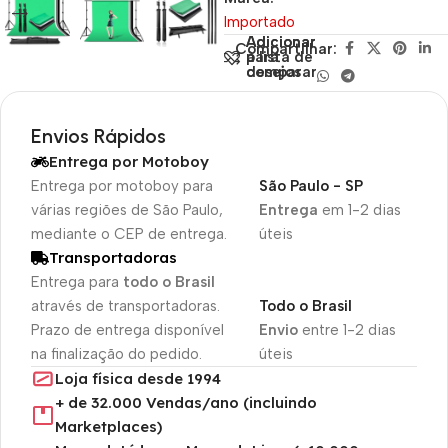
Importado
Adicionar
Adicionar
Compartilhar:
para
à lista de
comparar
desejos
Envios Rápidos
Entrega por Motoboy
Entrega por motoboy para
São Paulo - SP
várias regiões de São Paulo,
Entrega
em 1-2 dias
mediante o CEP de entrega.
úteis
Transportadoras
Entrega para
todo o Brasil
através de transportadoras.
Todo o Brasil
Prazo de entrega disponível
Envio
entre 1-2 dias
na finalização do pedido.
úteis
Loja física desde 1994
+ de 32.000 Vendas/ano (incluindo
Marketplaces)