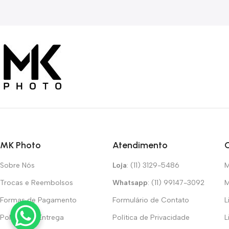
MK Photo
Atendimento
Sobre Nós
Loja
: (11) 3129-5486
M
Trocas e Reembolsos
Whatsapp
: (11) 99147-3092
M
Formas de Pagamento
Formulário de Contato
L
Política de Entrega
Política de Privacidade
L