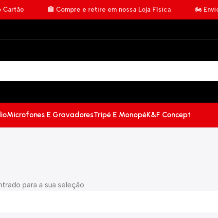
o Cartão
🏦 Compre e retire em nossa Loja Física
🏍️ Env
io
Microfones E Gravadores
Tripé E Monopé
K&F Concept
trado para a sua seleção.