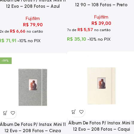
12 90 – 108 Fotos – Preto
12 Evo – 208 Fotos – Azul
Fujifilm
Fujifilm
R$
39,00
R$
79,90
R$
5,57
7x de
no cartão
R$
6,66
12x de
no cartão
R$
35,10
-10% no PIX
R$
71,91
-10% no PIX
-19%
Álbum De Fotos P/ Instax Mini 1
Álbum De Fotos P/ Instax Mini 11
12 Evo – 208 Fotos – Caqui
12 Evo – 208 Fotos – Cinza