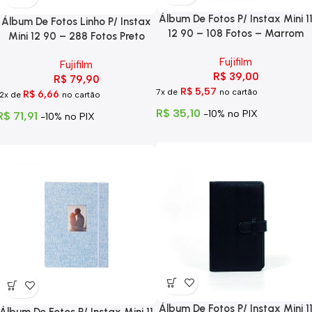
Álbum De Fotos P/ Instax Mini 1
Álbum De Fotos Linho P/ Instax
12 90 – 108 Fotos – Marrom
Mini 12 90 – 288 Fotos Preto
Fujifilm
Fujifilm
R$
39,00
R$
79,90
R$
5,57
7x de
no cartão
R$
6,66
12x de
no cartão
R$
35,10
-10% no PIX
R$
71,91
-10% no PIX
Álbum De Fotos P/ Instax Mini 1
Álbum De Fotos P/ Instax Mini 11