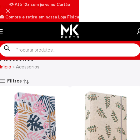
💳 Até 12x sem juros no Cartão
Pular para a navegação
Pular para o conteúdo principal
🏦 Compre e retire em nossa Loja Física
🏍️ Envios rápidos por Motoboy
Acessórios
Início
»
Acessórios
Filtros