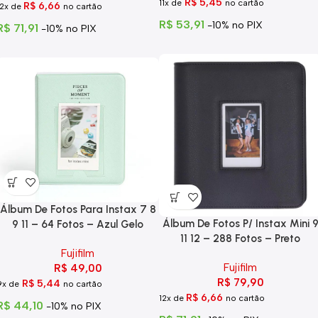
R$
5,45
11x de
no cartão
R$
6,66
12x de
no cartão
R$
53,91
-10% no PIX
R$
71,91
-10% no PIX
Álbum De Fotos Para Instax 7 8
Álbum De Fotos P/ Instax Mini 
9 11 – 64 Fotos – Azul Gelo
11 12 – 288 Fotos – Preto
Fujifilm
Fujifilm
R$
49,00
R$
79,90
R$
5,44
9x de
no cartão
R$
6,66
12x de
no cartão
R$
44,10
-10% no PIX