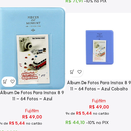
R$
71,91
-10% no PIX
Álbum De Fotos Para Instax 8 9
11 – 64 Fotos – Azul Cobalto
Álbum De Fotos Para Instax 8 9
11 – 64 Fotos – Azul
Fujifilm
R$
49,00
Fujifilm
R$
5,44
9x de
no cartão
R$
49,00
R$
44,10
-10% no PIX
R$
5,44
9x de
no cartão