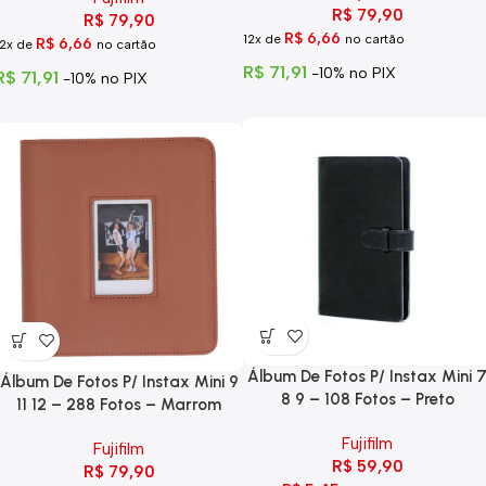
R$
79,90
R$
79,90
R$
6,66
12x de
no cartão
R$
6,66
12x de
no cartão
R$
71,91
-10% no PIX
R$
71,91
-10% no PIX
Álbum De Fotos P/ Instax Mini 
Álbum De Fotos P/ Instax Mini 9
8 9 – 108 Fotos – Preto
11 12 – 288 Fotos – Marrom
Fujifilm
Fujifilm
R$
59,90
R$
79,90