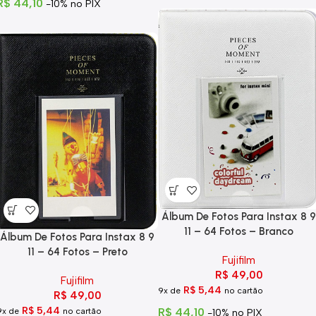
R$
44,10
-10% no PIX
Álbum De Fotos Para Instax 8 9
11 – 64 Fotos – Branco
Álbum De Fotos Para Instax 8 9
11 – 64 Fotos – Preto
Fujifilm
R$
49,00
Fujifilm
R$
5,44
9x de
no cartão
R$
49,00
R$
5,44
R$
44,10
9x de
no cartão
-10% no PIX