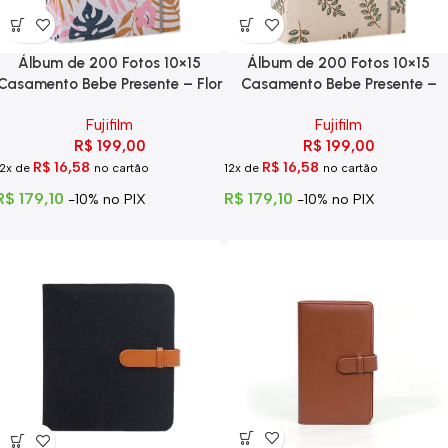
Álbum de 200 Fotos 10×15
Álbum de 200 Fotos 10×15
Casamento Bebe Presente – Flor
Casamento Bebe Presente –
Planta
Fujifilm
Fujifilm
R$
199,00
R$
199,00
R$
16,58
R$
16,58
12x de
no cartão
12x de
no cartão
R$
179,10
R$
179,10
-10% no PIX
-10% no PIX