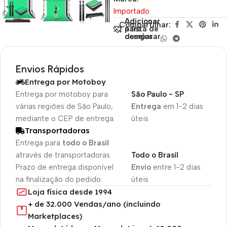
Importado
Adicionar
Adicionar
Compartilhar:
para
à lista de
comparar
desejos
Envios Rápidos
Entrega por Motoboy
Entrega por motoboy para
São Paulo - SP
várias regiões de São Paulo,
Entrega
em 1-2 dias
mediante o CEP de entrega.
úteis
Transportadoras
Entrega para
todo o Brasil
através de transportadoras.
Todo o Brasil
Prazo de entrega disponível
Envio
entre 1-2 dias
na finalização do pedido.
úteis
Loja física desde 1994
+ de 32.000 Vendas/ano (incluindo
Marketplaces)