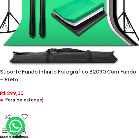
Suporte Fundo Infinito Fotográfico B2030 Com Fundo
– Preto
R$
299,00
Fora de estoque
0
ista de desejos
Menu
Carrinho
Minha conta