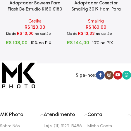
Adaptador Bowens Para
Adaptador Conector
Flash De Estudio K150 K180
Smallrig 3019 Hdmi Para
Eg-250
Hdmi Com Trava
Greika
Smallrig
R$
120,00
R$
160,00
R$
10,00
R$
13,33
12x de
no cartão
12x de
no cartão
1
R$
108,00
R$
144,00
R
-10% no PIX
-10% no PIX
Siga-nos:
MK Photo
Atendimento
Conta
Sobre Nós
Loja
: (11) 3129-5486
Minha Conta