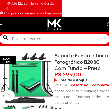
💳 Até 12x sem juros no Cartão
Pular para a navegação
Pular para o conteúdo principal
🏦 Compre e retire em nossa Loja Física
🏍️ Envios rápidos por Motoboy
Início
»
Shop
»
Suporte Fundo Infinito Fotográfico B2030 Com Fu
Suporte Fundo Infinito
ESGOTA
Fotográfico B2030
DO
Com Fundo – Preto
R$
299,00
Fora de estoque
Veja a
descrição completa
deste produto e conheça todas
Clique para ampliar
as suas funcionalidades e
características.
Marca: