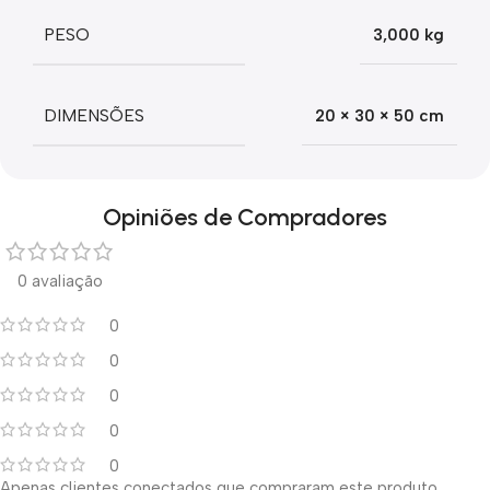
PESO
3,000 kg
DIMENSÕES
20 × 30 × 50 cm
Opiniões de Compradores
0 avaliação
0
0
0
0
0
Apenas clientes conectados que compraram este produto