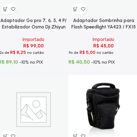
Adaptador Go pro 7, 6, 5, 4 P/
Adaptador Sombrinha para
Estabilizador Osmo Dji Zhiyun
Flash Speedlight YA423 / FX15
Importado
Importado
R$
99,00
R$
45,00
R$
8,25
R$
5,00
12x de
no cartão
9x de
no cartão
R$
89,10
R$
40,50
-10% no PIX
-10% no PIX