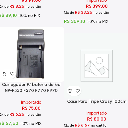
R$
99,00
Importado
R$
399,00
R$
8,25
12x de
no cartão
R$
33,25
12x de
no cartão
R$
89,10
-10% no PIX
R$
359,10
-10% no PIX
Carregador P/ bateria de led
NP-F550 F570 F770 F970
Case Para Tripé Crazy 100cm
Importado
R$
75,00
Importado
R$
6,25
12x de
no cartão
R$
80,00
R$
67,50
-10% no PIX
R$
6,67
12x de
no cartão