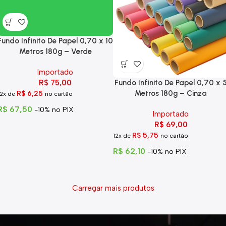
Fundo Infinito De Papel 0,70 x 10
Metros 180g – Verde
Importado
Fundo Infinito De Papel 0,70 x 
R$
75,00
Metros 180g – Cinza
R$
6,25
12x de
no cartão
R$
67,50
-10% no PIX
Importado
R$
69,00
R$
5,75
12x de
no cartão
R$
62,10
-10% no PIX
Carregar mais produtos