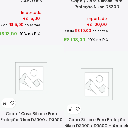
CABO USB
Capa / Case Silicone Para
Proteção Nikon D5300
Importado
R$
15,00
Importado
R$
120,00
R$
5,00
3x de
no cartão
R$
10,00
12x de
no cartão
R$
13,50
-10% no PIX
R$
108,00
-10% no PIX
Capa / Case Silicone Para
Proteção Nikon D5500 / D5600
Capa Silicone Para Proteção
Camuflada
Nikon D5500 / D5600 – Amarel