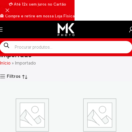
💳 Até 12x sem juros no Cartão
Pular para a navegação
Pular para o conteúdo principal
🏦 Compre e retire em nossa Loja Física
🏍️ Envios rápidos por Motoboy
Importado
Início
»
Importado
Filtros