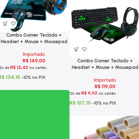
Combo Gamer Teclado +
Headset + Mouse + Mousepad
Importado
Combo Gamer Teclado +
R$
149,00
Headset + Mouse + Mousepad
R$
12,42
12x de
no cartão
R$
134,10
-10% no PIX
Importado
R$
119,00
R$
9,92
12x de
no cartão
R$
107,10
-10% no PIX