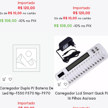
Importado
R$
120,00
Importado
R$
120,00
R$
10,00
12x de
no cartão
R$
10,00
12x de
no cartão
R$
108,00
-10% no PIX
R$
108,00
-10% no PIX
Carregador Duplo P/ Bateria De
Led Np-f550 F570 Np-f970
Carregador Lcd Smart Quick P
16 Pilhas Aa/aaa
Importado