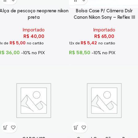
Alça de pescoço neoprene nikon
Bolsa Case P/ Câmera Dslr
preta
Canon Nikon Sony – Reflex III
Importado
Importado
R$
40,00
R$
65,00
R$
5,00
R$
5,42
8x de
no cartão
12x de
no cartão
R$
36,00
R$
58,50
-10% no PIX
-10% no PIX