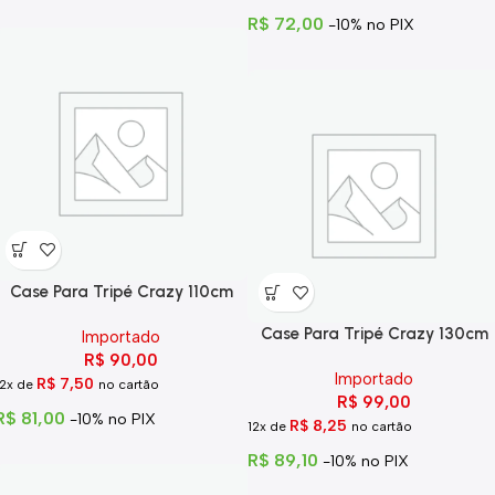
R$
72,00
-10% no PIX
Case Para Tripé Crazy 110cm
Case Para Tripé Crazy 130cm
Importado
R$
90,00
Importado
R$
7,50
12x de
no cartão
R$
99,00
R$
81,00
-10% no PIX
R$
8,25
12x de
no cartão
R$
89,10
-10% no PIX