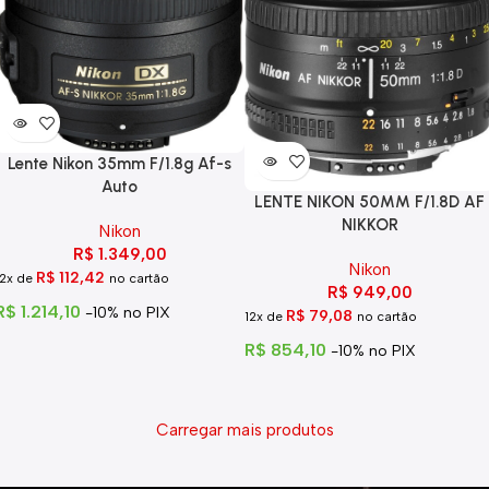
Lente Nikon 35mm F/1.8g Af-s
Auto
LENTE NIKON 50MM F/1.8D AF
NIKKOR
Nikon
R$
1.349,00
Nikon
R$
112,42
12x de
no cartão
R$
949,00
R$
1.214,10
-10% no PIX
R$
79,08
12x de
no cartão
R$
854,10
-10% no PIX
Carregar mais produtos