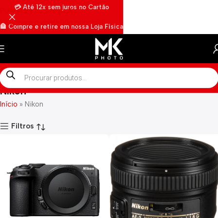
💳 Até 12x sem juros no Cartão
Pular para a navegação
Pular para o conteúdo principal
🏦 Compre e retire em nossa Loja Física
🏍️ Envios rápidos por Motoboy
Nikon
Início
»
Nikon
Filtros