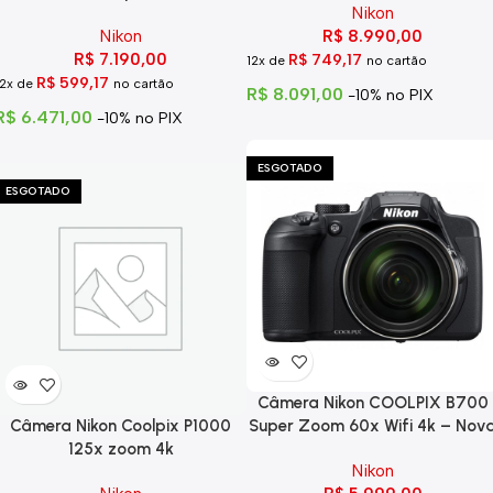
Nikon
Nikon
R$
8.990,00
R$
7.190,00
R$
749,17
12x de
no cartão
R$
599,17
12x de
no cartão
R$
8.091,00
-10% no PIX
R$
6.471,00
-10% no PIX
ESGOTADO
ESGOTADO
Câmera Nikon COOLPIX B700
Câmera Nikon Coolpix P1000
Super Zoom 60x Wifi 4k – Nov
125x zoom 4k
Nikon