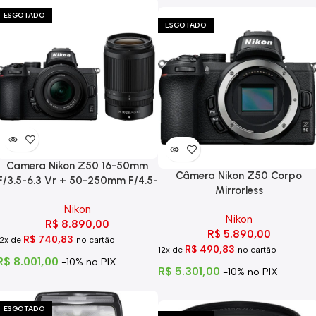
ESGOTADO
ESGOTADO
Camera Nikon Z50 16-50mm
Câmera Nikon Z50 Corpo
F/3.5-6.3 Vr + 50-250mm F/4.5-
Mirrorless
6.3
Nikon
Nikon
R$
8.890,00
R$
5.890,00
R$
740,83
12x de
no cartão
R$
490,83
12x de
no cartão
R$
8.001,00
-10% no PIX
R$
5.301,00
-10% no PIX
ESGOTADO