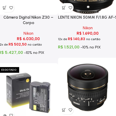
Câmera Digital Nikon Z30 –
LENTE NIKON 50MM F/1.8G AF-
Corpo
Nikon
Nikon
R$
1.690,00
R$
6.030,00
R$
140,83
12x de
no cartão
R$
502,50
12x de
no cartão
R$
1.521,00
-10% no PIX
R$
5.427,00
-10% no PIX
ESGOTADO