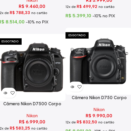
Nikon
R$
5.999,00
R$
9.460,00
R$
499,92
12x de
no cartão
R$
788,33
12x de
no cartão
R$
5.399,10
-10% no PIX
R$
8.514,00
-10% no PIX
ESGOTADO
ESGOTADO
Câmera Nikon D750 Corpo
Câmera Nikon D7500 Corpo
Nikon
Nikon
R$
9.990,00
R$
6.999,00
R$
832,50
12x de
no cartão
R$
583,25
12x de
no cartão