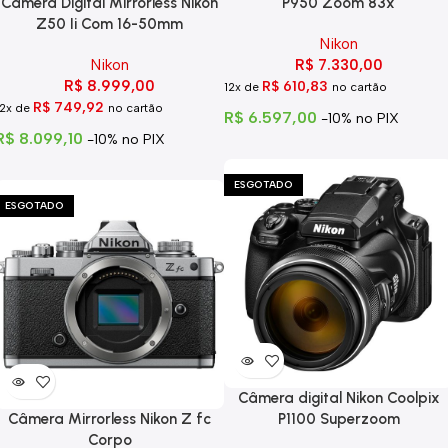
Câmera Digital Mirrorless Nikon
P950 Zoom 83x
Z50 Ii Com 16-50mm
Nikon
Nikon
R$
7.330,00
R$
8.999,00
R$
610,83
12x de
no cartão
R$
749,92
12x de
no cartão
R$
6.597,00
-10% no PIX
R$
8.099,10
-10% no PIX
ESGOTADO
ESGOTADO
Câmera digital Nikon Coolpix
Câmera Mirrorless Nikon Z fc
P1100 Superzoom
Corpo