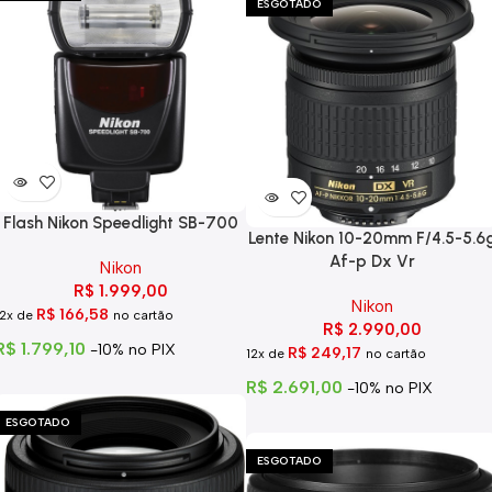
ESGOTADO
Flash Nikon Speedlight SB-700
Lente Nikon 10-20mm F/4.5-5.6
Af-p Dx Vr
Nikon
R$
1.999,00
Nikon
R$
166,58
12x de
no cartão
R$
2.990,00
R$
1.799,10
-10% no PIX
R$
249,17
12x de
no cartão
R$
2.691,00
-10% no PIX
ESGOTADO
ESGOTADO