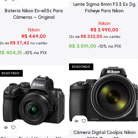
Lente Sigma 8mm F3.5 Ex Dg
Bateria Nikon En-el15c Para
Fisheye Para Nikon
Câmeras – Original
Nikon
Nikon
R$
3.990,00
R$
449,00
R$
332,50
12x de
no cartão
R$
37,42
12x de
no cartão
R$
3.591,00
-10% no PIX
R$
404,10
-10% no PIX
ESGOTADO
ESGOTADO
Câmera Digital Coolpix Nikon