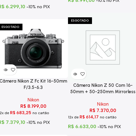
R$
8.991,00
-10% no PIX
R$
6.299,10
-10% no PIX
ESGOTADO
ESGOTADO
Câmera Nikon Z Fc Kit 16-50mm
Câmera Nikon Z 50 Com 16-
F/3.5-6.3
50mm + 50-250mm Mirrorless
Nikon
Nikon
R$
8.199,00
R$
7.370,00
R$
683,25
12x de
no cartão
R$
614,17
12x de
no cartão
R$
7.379,10
-10% no PIX
R$
6.633,00
-10% no PIX