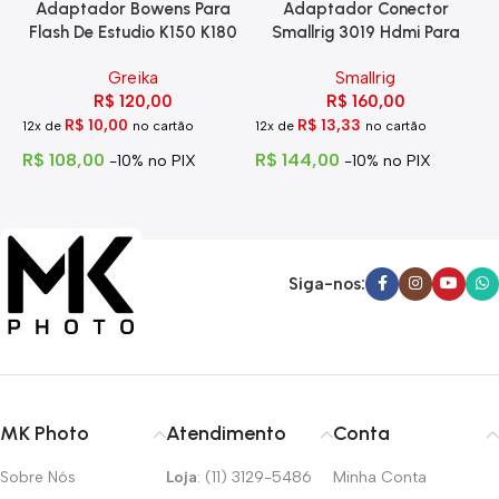
Adaptador Bowens Para
Adaptador Conector
Flash De Estudio K150 K180
Smallrig 3019 Hdmi Para
Eg-250
Hdmi Com Trava
Greika
Smallrig
R$
120,00
R$
160,00
R$
10,00
R$
13,33
12x de
no cartão
12x de
no cartão
1
R$
108,00
R$
144,00
R
-10% no PIX
-10% no PIX
Siga-nos:
MK Photo
Atendimento
Conta
Sobre Nós
Loja
: (11) 3129-5486
Minha Conta