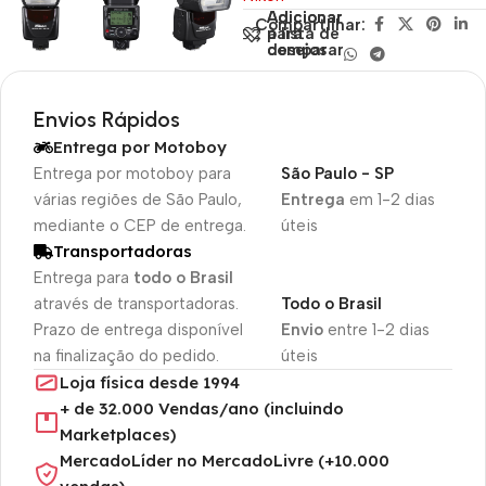
Adicionar
Adicionar
Compartilhar:
para
à lista de
comparar
desejos
Envios Rápidos
Entrega por Motoboy
Entrega por motoboy para
São Paulo - SP
várias regiões de São Paulo,
Entrega
em 1-2 dias
mediante o CEP de entrega.
úteis
Transportadoras
Entrega para
todo o Brasil
através de transportadoras.
Todo o Brasil
Prazo de entrega disponível
Envio
entre 1-2 dias
na finalização do pedido.
úteis
Loja física desde 1994
+ de 32.000 Vendas/ano (incluindo
Marketplaces)
MercadoLíder no MercadoLivre (+10.000