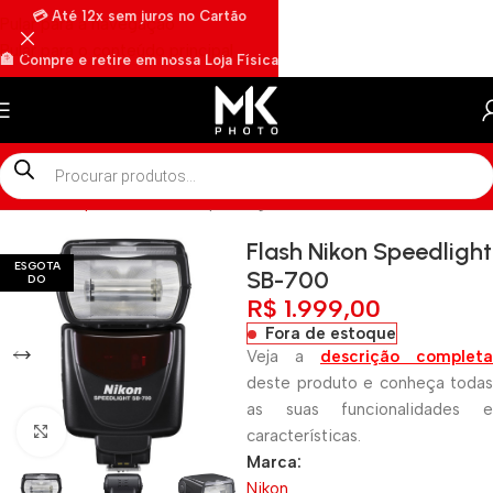
💳 Até 12x sem juros no Cartão
Pular para a navegação
Pular para o conteúdo principal
🏦 Compre e retire em nossa Loja Física
🏍️ Envios rápidos por Motoboy
Início
»
Shop
»
Flash Nikon Speedlight SB-700
Flash Nikon Speedlight
ESGOTA
SB-700
DO
R$
1.999,00
Fora de estoque
Veja a
descrição completa
deste produto e conheça todas
as suas funcionalidades e
Clique para ampliar
características.
Marca:
Nikon