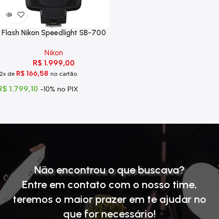
Flash Nikon Speedlight SB-700
Nikon
R$
1.999,00
R$
166,58
12x de
no cartão
R$
1.799,10
-10% no PIX
Não encontrou o que buscava?
Entre em contato com o nosso time
,
teremos o maior prazer em te ajudar no
que for necessário!