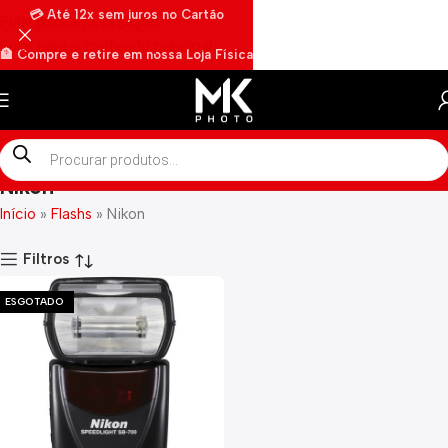
💳 Até 12x sem juros no Cartão
Pular para a navegação
Pular para o conteúdo principal
🏦 Compre e retire em nossa Loja Física
🏍️ Envios rápidos por Motoboy
Nikon
Início
»
Flashs
»
Nikon
Filtros
ESGOTADO