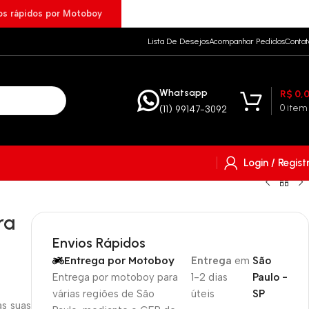
ios rápidos por Motoboy
Lista De Desejos
Acompanhar Pedidos
Contat
Whatsapp
R$
0,
0
item
(11) 99147-3092
Login / Regist
ra
Envios Rápidos
Entrega por Motoboy
Entrega
em
São
Entrega por motoboy para
1-2 dias
Paulo -
várias regiões de São
úteis
SP
s suas