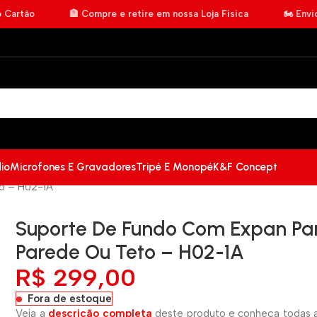
o Cartão
🏦 Compre e retire em nossa Loja Física
🏍️ Env
io
Microfones E Gravadores
Tripé E Monopé
K&F Concept
o – H02-1A
Suporte De Fundo Com Expan Pa
Parede Ou Teto – H02-1A
R$
299,00
Fora de estoque
Veja a
descrição completa
deste produto e conheça todas a