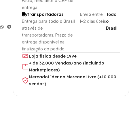
Paulo, mediante o CEP de
entrega.
Transportadoras
Envio
entre
Todo
Entrega para
todo o Brasil
1-2 dias úteis
o
através de
Brasil
transportadoras. Prazo de
entrega disponível na
finalização do pedido.
Loja física desde 1994
+ de 32.000 Vendas/ano (incluindo
Marketplaces)
MercadoLíder no MercadoLivre (+10.000
vendas)