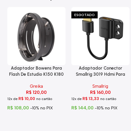
ESGOTADO
Adaptador Bowens Para
Adaptador Conector
Flash De Estudio K150 K180
Smallrig 3019 Hdmi Para
Eg-250
Hdmi Com Trava
Greika
Smallrig
R$
120,00
R$
160,00
R$
10,00
R$
13,33
12x de
no cartão
12x de
no cartão
R$
108,00
R$
144,00
-10% no PIX
-10% no PIX