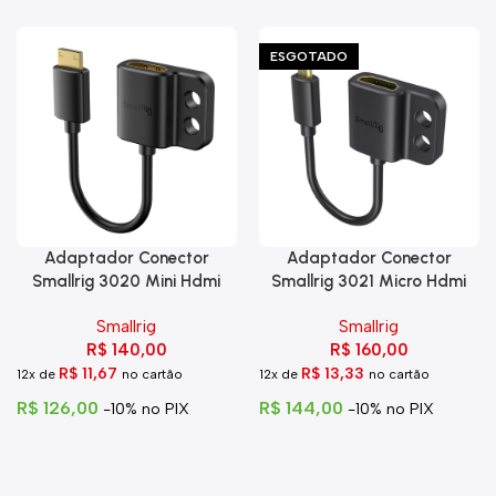
ESGOTADO
Adaptador Conector
Adaptador Conector
Smallrig 3020 Mini Hdmi
Smallrig 3021 Micro Hdmi
Para Hdmi C Trava
Para Hdmi
Smallrig
Smallrig
R$
140,00
R$
160,00
R$
11,67
R$
13,33
12x de
no cartão
12x de
no cartão
R$
126,00
R$
144,00
-10% no PIX
-10% no PIX