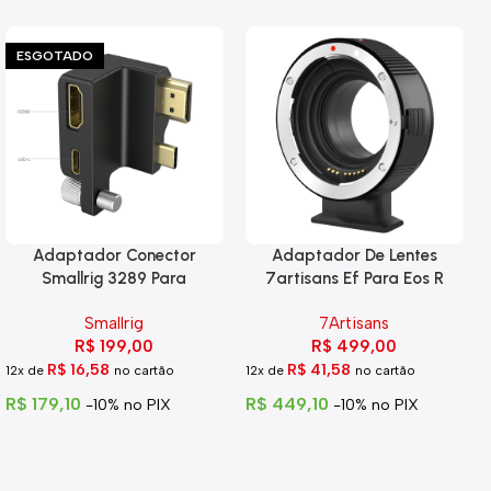
ESGOTADO
Adaptador Conector
Adaptador De Lentes
Smallrig 3289 Para
7artisans Ef Para Eos R
Blackmagic 6k Pro
Smallrig
7Artisans
R$
199,00
R$
499,00
R$
16,58
R$
41,58
12x de
no cartão
12x de
no cartão
R$
179,10
R$
449,10
-10% no PIX
-10% no PIX