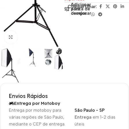
Adicionar
Adicionar
Compartilhar:
para
à lista de
comparar
desejos
Clique para ampliar
Envios Rápidos
Entrega por Motoboy
Entrega por motoboy para
São Paulo - SP
várias regiões de São Paulo,
Entrega
em 1-2 dias
mediante o CEP de entrega.
úteis