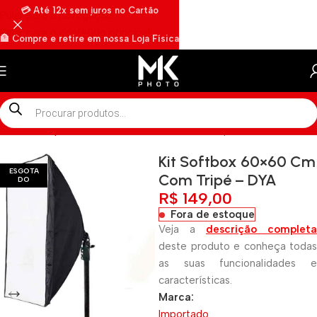
💳 Até 12x sem juros no Cartão
Pular para a navegação
Pular para o conteúdo principal
🏦 Compre e retire em nossa Loja Física
🏍️ Envios rápidos por Motoboy
Início
»
Shop
»
Kit Softbox 60×60 Cm Com Tripé – DYA
Kit Softbox 60×60 Cm
ESGOTA
Com Tripé – DYA
DO
R$
149,00
Fora de estoque
Veja a
descrição completa
deste produto e conheça todas
as suas funcionalidades e
características.
Marca:
Importado