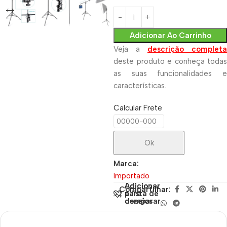
Adicionar Ao Carrinho
Veja a
descrição completa
deste produto e conheça todas
as suas funcionalidades e
características.
Calcular Frete
Ok
Marca:
Importado
Adicionar
Adicionar
Compartilhar:
para
à lista de
comparar
desejos