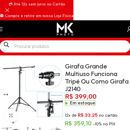
💳 Até 12x sem juros no Cartão
Pular para a navegação
Pular para o conteúdo principal
🏦 Compre e retire em nossa Loja Física
🏍️ Envios rápidos por Motoboy
Início
»
Shop
»
Girafa Grande Multiuso Funciona Tripé Ou Como G
Girafa Grande
Multiuso Funciona
Tripé Ou Como Girafa
J2140
R$
399,00
Em estoque
R$
33,25
12x de
no cartão
Clique para ampliar
R$
359,10
-10% no PIX