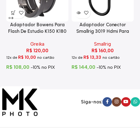
Adaptador Bowens Para
Adaptador Conector
Flash De Estudio K150 K180
Smallrig 3019 Hdmi Para
Eg-250
Hdmi Com Trava
Greika
Smallrig
R$
120,00
R$
160,00
R$
10,00
R$
13,33
12x de
no cartão
12x de
no cartão
1
R$
108,00
R$
144,00
R
-10% no PIX
-10% no PIX
Siga-nos: