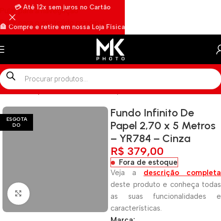
💳 Até 12x sem juros no Cartão
Pular para a navegação
Pular para o conteúdo principal
🏦 Compre e retire em nossa Loja Física
🏍️ Envios rápidos por Motoboy
Início
»
Shop
»
Fundo Infinito De Papel 2,70 x 5 Metros – YR784 
Fundo Infinito De
ESGOTA
Papel 2,70 x 5 Metros
DO
– YR784 – Cinza
R$
379,00
Fora de estoque
Veja a
descrição completa
deste produto e conheça todas
Clique para ampliar
as suas funcionalidades e
características.
Marca: