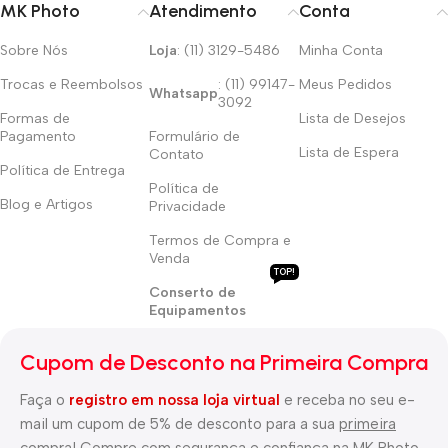
MK Photo
Atendimento
Conta
Sobre Nós
Loja
: (11) 3129-5486
Minha Conta
Trocas e Reembolsos
: (11) 99147-
Meus Pedidos
Whatsapp
3092
Formas de
Lista de Desejos
Pagamento
Formulário de
Lista de Espera
Contato
Política de Entrega
Política de
Blog e Artigos
Privacidade
Termos de Compra e
Venda
TOP!
Conserto de
Equipamentos
Cupom de Desconto na Primeira Compra
Faça o
registro em nossa loja virtual
e receba no seu e-
mail um cupom de 5% de desconto para a sua
primeira
compra
! Compre com segurança e confiança na MK Photo,