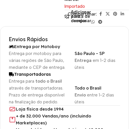
Importado
Adicionar
Adicionar
Compartilhar:
para
à lista de
comparar
desejos
Envios Rápidos
Entrega por Motoboy
Entrega por motoboy para
São Paulo - SP
várias regiões de São Paulo,
Entrega
em 1-2 dias
mediante o CEP de entrega.
úteis
Transportadoras
Entrega para
todo o Brasil
através de transportadoras.
Todo o Brasil
Prazo de entrega disponível
Envio
entre 1-2 dias
na finalização do pedido.
úteis
Loja física desde 1994
+ de 32.000 Vendas/ano (incluindo
Marketplaces)