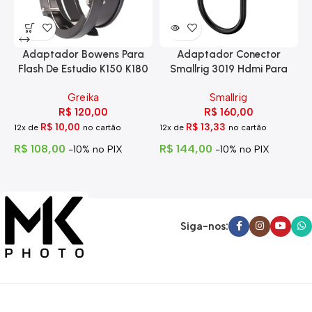
Adaptador Bowens Para
Adaptador Conector
Flash De Estudio K150 K180
Smallrig 3019 Hdmi Para
Eg-250
Hdmi Com Trava
Greika
Smallrig
R$
120,00
R$
160,00
R$
10,00
R$
13,33
12x de
no cartão
12x de
no cartão
1
R$
108,00
R$
144,00
R
-10% no PIX
-10% no PIX
Siga-nos: