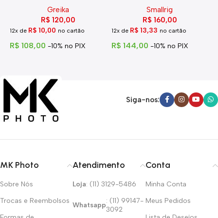
Greika
Smallrig
R$
120,00
R$
160,00
R$
10,00
R$
13,33
12x de
no cartão
12x de
no cartão
1
R$
108,00
R$
144,00
R
-10% no PIX
-10% no PIX
Siga-nos:
MK Photo
Atendimento
Conta
Sobre Nós
Loja
: (11) 3129-5486
Minha Conta
Trocas e Reembolsos
: (11) 99147-
Meus Pedidos
Whatsapp
3092
Formas de
Lista de Desejos