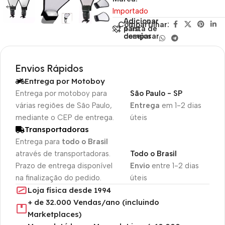
Importado
Adicionar
Adicionar
Compartilhar:
para
à lista de
comparar
desejos
Envios Rápidos
Entrega por Motoboy
Entrega por motoboy para
São Paulo - SP
várias regiões de São Paulo,
Entrega
em 1-2 dias
mediante o CEP de entrega.
úteis
Transportadoras
Entrega para
todo o Brasil
através de transportadoras.
Todo o Brasil
Prazo de entrega disponível
Envio
entre 1-2 dias
na finalização do pedido.
úteis
Loja física desde 1994
+ de 32.000 Vendas/ano (incluindo
Marketplaces)