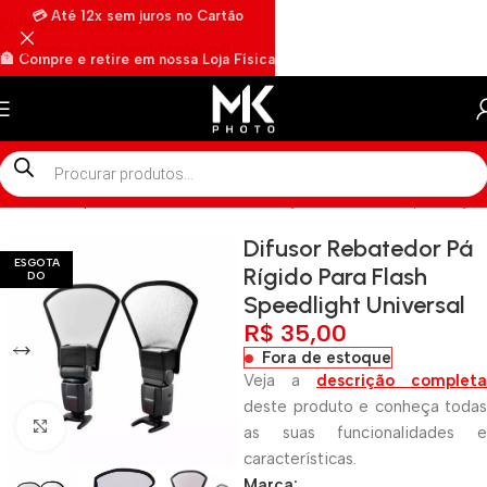
💳 Até 12x sem juros no Cartão
Pular para a navegação
Pular para o conteúdo principal
🏦 Compre e retire em nossa Loja Física
🏍️ Envios rápidos por Motoboy
Início
»
Shop
»
Difusor Rebatedor Pá Rígido Para Flash Speedlight
Difusor Rebatedor Pá
ESGOTA
Rígido Para Flash
DO
Speedlight Universal
R$
35,00
Fora de estoque
Veja a
descrição completa
deste produto e conheça todas
Clique para ampliar
as suas funcionalidades e
características.
Marca: