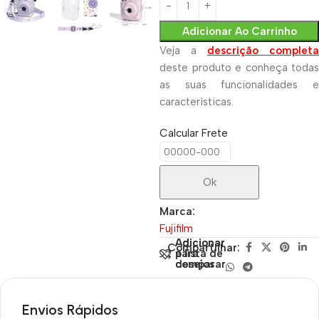
Adicionar Ao Carrinho
Veja a
descrição completa
deste produto e conheça todas
as suas funcionalidades e
características.
Calcular Frete
Ok
Marca:
Fujifilm
Adicionar
Adicionar
Compartilhar:
para
à lista de
comparar
desejos
Envios Rápidos