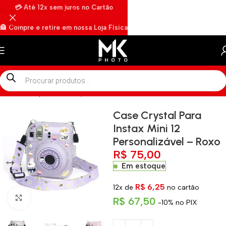
💳 Até 12x sem juros no Cartão
Pular para a navegação
Pular para o conteúdo principal
🏦 Compre e retire em nossa Loja Física
🏍️ Envios rápidos por Motoboy
Início
»
Shop
»
Case Crystal Para Instax Mini 12 Personalizável – R
Case Crystal Para
Instax Mini 12
Personalizável – Roxo
R$
75,00
Em estoque
R$
6,25
12x de
no cartão
Clique para ampliar
R$
67,50
-10% no PIX