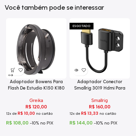
Você também pode se interessar
ESGOTADO
Adaptador Bowens Para
Adaptador Conector
Flash De Estudio K150 K180
Smallrig 3019 Hdmi Para
Eg-250
Hdmi Com Trava
Greika
Smallrig
R$
120,00
R$
160,00
R$
10,00
R$
13,33
12x de
no cartão
12x de
no cartão
1
R$
108,00
R$
144,00
R
-10% no PIX
-10% no PIX