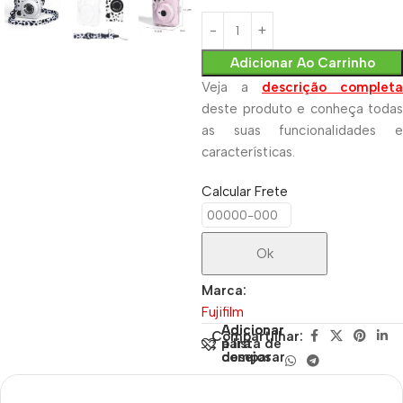
Adicionar Ao Carrinho
Veja a
descrição completa
deste produto e conheça todas
as suas funcionalidades e
características.
Calcular Frete
Ok
Marca:
Fujifilm
Adicionar
Adicionar
Compartilhar:
para
à lista de
comparar
desejos