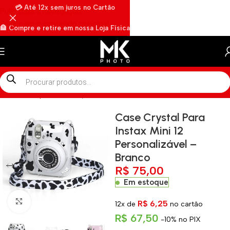
💳 Até 12x sem juros no Cartão
Pular para a navegação
Pular para o conteúdo principal
🏦 Compre e retire em nossa Loja Física
🏍️ Envios rápidos por Motoboy
Início
»
Shop
»
Case Crystal Para Instax Mini 12 Personalizável – B
Case Crystal Para
Instax Mini 12
Personalizável –
Branco
R$
75,00
Em estoque
Clique para ampliar
R$
6,25
12x de
no cartão
R$
67,50
-10% no PIX