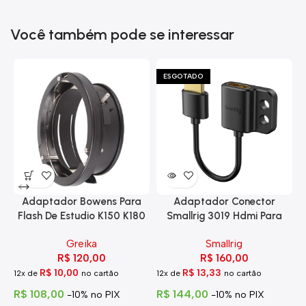
Você também pode se interessar
ESGOTADO
Adaptador Bowens Para
Adaptador Conector
Flash De Estudio K150 K180
Smallrig 3019 Hdmi Para
Eg-250
Hdmi Com Trava
Greika
Smallrig
R$
120,00
R$
160,00
R$
10,00
R$
13,33
12x de
no cartão
12x de
no cartão
1
R$
108,00
R$
144,00
R
-10% no PIX
-10% no PIX