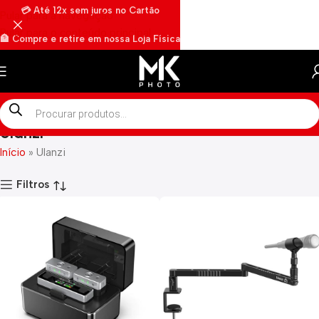
💳 Até 12x sem juros no Cartão
Pular para a navegação
Pular para o conteúdo principal
🏦 Compre e retire em nossa Loja Física
🏍️ Envios rápidos por Motoboy
Ulanzi
Início
»
Ulanzi
Filtros