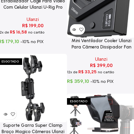
Estabilizador Cage Para Video
Com Celular Ulanzi U-Rig Pro
Ulanzi
R$
199,00
R$
16,58
12x de
no cartão
Mini Ventilador Cooler Ulanzi
R$
179,10
-10% no PIX
Para Câmera Dissipador Fan
Ulanzi
ESGOTADO
R$
399,00
R$
33,25
12x de
no cartão
R$
359,10
-10% no PIX
ESGOTADO
Suporte Garra Super Clamp
Braço Magico Câmeras Ulanzi