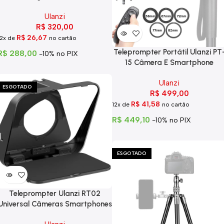
C017
Ulanzi
R$
320,00
R$
26,67
12x de
no cartão
Teleprompter Portátil Ulanzi PT
R$
288,00
-10% no PIX
15 Câmera E Smartphone
Ulanzi
ESGOTADO
R$
499,00
R$
41,58
12x de
no cartão
R$
449,10
-10% no PIX
ESGOTADO
Teleprompter Ulanzi RT02
Universal Câmeras Smartphones