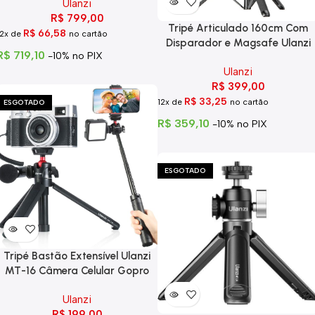
Ulanzi
R$
799,00
Tripé Articulado 160cm Com
R$
66,58
12x de
no cartão
Disparador e Magsafe Ulanzi
R$
719,10
-10% no PIX
SK-05
Ulanzi
R$
399,00
R$
33,25
12x de
no cartão
ESGOTADO
R$
359,10
-10% no PIX
ESGOTADO
Tripé Bastão Extensível Ulanzi
MT-16 Câmera Celular Gopro
Ulanzi
R$
199,00