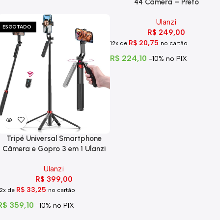
44 Câmera – Preto
Ulanzi
ESGOTADO
R$
249,00
R$
20,75
12x de
no cartão
R$
224,10
-10% no PIX
Tripé Universal Smartphone
Câmera e Gopro 3 em 1 Ulanzi
MA09
Ulanzi
R$
399,00
R$
33,25
12x de
no cartão
R$
359,10
-10% no PIX