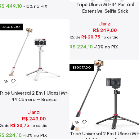
Tripé Ulanzi Mt-34 Portátil
R$
449,10
-10% no PIX
Extensível Selfie Stick
Ulanzi
ESGOTADO
R$
249,00
R$
20,75
12x de
no cartão
R$
224,10
-10% no PIX
ESGOTADO
Tripé Universal 2 Em 1 Ulanzi Mt-
44 Câmera – Branco
Ulanzi
R$
249,00
R$
20,75
12x de
no cartão
Tripé Universal 2 Em 1 Ulanzi Mt
R$
224,10
-10% no PIX