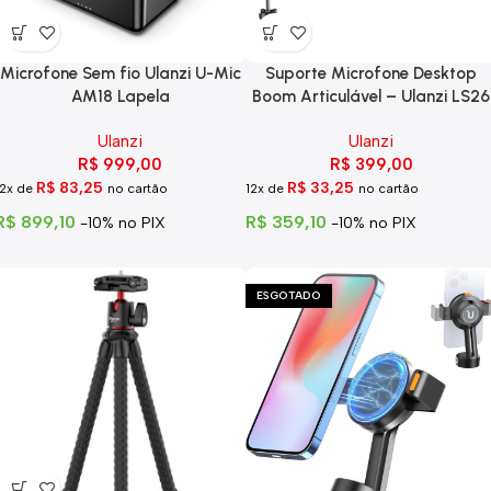
Microfone Sem fio Ulanzi U-Mic
Suporte Microfone Desktop
AM18 Lapela
Boom Articulável – Ulanzi LS26
Ulanzi
Ulanzi
R$
999,00
R$
399,00
R$
83,25
R$
33,25
12x de
no cartão
12x de
no cartão
R$
899,10
R$
359,10
-10% no PIX
-10% no PIX
ESGOTADO