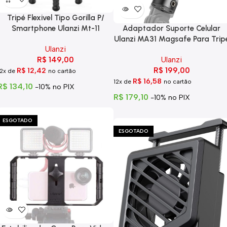
Tripé Flexivel Tipo Gorilla P/
Adaptador Suporte Celular
Smartphone Ulanzi Mt-11
Ulanzi MA31 Magsafe Para Trip
Ulanzi
Ulanzi
R$
149,00
R$
199,00
R$
12,42
12x de
no cartão
R$
16,58
12x de
no cartão
R$
134,10
-10% no PIX
R$
179,10
-10% no PIX
ESGOTADO
ESGOTADO