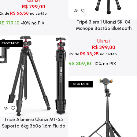
Ulanzi
R$
799,00
R$
66,58
12x de
no cartão
Tripé 3 em 1 Ulanzi SK-04
R$
719,10
-10% no PIX
Monopé Bastão Bluetooth
Controle
Ulanzi
ESGOTADO
R$
399,00
R$
33,25
12x de
no cartão
R$
359,10
-10% no PIX
ESGOTADO
Tripé Alumínio Ulanzi Mt-55
Suporta 6kg 360º 1.6m Fluido