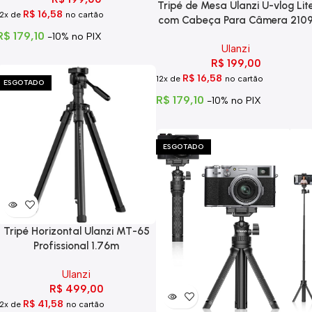
Tripé de Mesa Ulanzi U-vlog Lit
R$
16,58
12x de
no cartão
com Cabeça Para Câmera 210
R$
179,10
-10% no PIX
Ulanzi
R$
199,00
R$
16,58
12x de
no cartão
ESGOTADO
R$
179,10
-10% no PIX
ESGOTADO
Tripé Horizontal Ulanzi MT-65
Profissional 1.76m
Ulanzi
R$
499,00
R$
41,58
12x de
no cartão