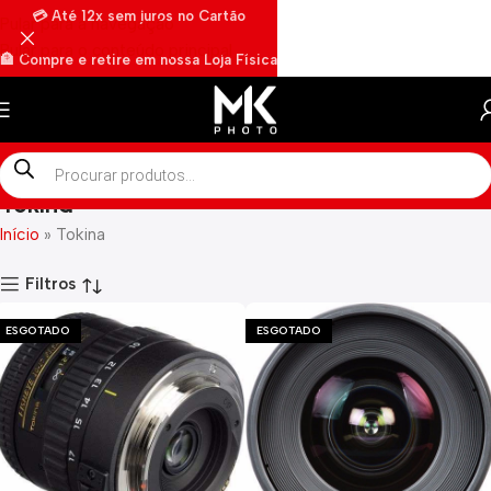
💳 Até 12x sem juros no Cartão
Pular para a navegação
Pular para o conteúdo principal
🏦 Compre e retire em nossa Loja Física
🏍️ Envios rápidos por Motoboy
Tokina
Início
»
Tokina
Filtros
ESGOTADO
ESGOTADO