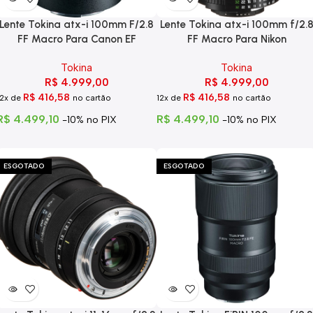
Lente Tokina atx-i 100mm F/2.8
Lente Tokina atx-i 100mm f/2.
FF Macro Para Canon EF
FF Macro Para Nikon
Tokina
Tokina
R$
4.999,00
R$
4.999,00
R$
416,58
R$
416,58
12x de
no cartão
12x de
no cartão
R$
4.499,10
R$
4.499,10
-10% no PIX
-10% no PIX
ESGOTADO
ESGOTADO