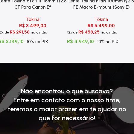
Lente Tokina atx-i 11-16mm f/2.8
Lente Tokina FiRIN 100mm f/2.8
CF Para Canon Ef
FE Macro E-mount (Sony E)
Tokina
Tokina
R$
3.499,00
R$
5.499,00
R$
291,58
R$
458,25
12x de
no cartão
12x de
no cartão
R$
3.149,10
R$
4.949,10
-10% no PIX
-10% no PIX
Não encontrou o que buscava?
Entre em contato com o nosso time
,
teremos o maior prazer em te ajudar no
que for necessário!