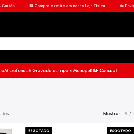
o Cartão
🏦 Compre e retire em nossa Loja Física
🏍️ Env
io
Microfones E Gravadores
Tripé E Monopé
K&F Concept
tados
Mostrar
9
ESGOTADO
ESGOTADO