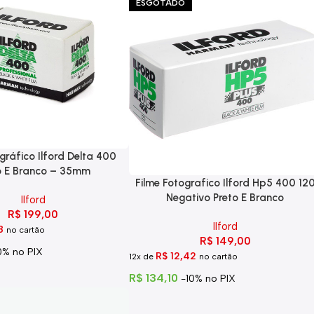
ESGOTADO
gráfico Ilford Delta 400
o E Branco – 35mm
Filme Fotografico Ilford Hp5 400 12
Negativo Preto E Branco
Ilford
R$
199,00
Ilford
8
no cartão
R$
149,00
0% no PIX
R$
12,42
12x de
no cartão
R$
134,10
-10% no PIX