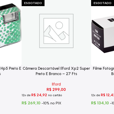
ESGOTADO
ESGOTADO
 Hp5 Preto E
Câmera Descartável Ilford Xp2 Super
Filme Fotogr
s
Preto E Branco – 27 Fts
B
Ilford
R$
299,00
R$
24,92
R$
12,4
12x de
no cartão
12x de
R$
269,10
R$
134,10
-10% no PIX
-1