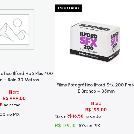
ESGOTADO
ráfico Ilford Hp5 Plus 400
 – Rolo 30 Metros
Filme Fotográfico Ilford Sfx 200 Pret
E Branco – 35mm
Ilford
R$
999,00
Ilford
25
no cartão
R$
199,00
10% no PIX
R$
16,58
12x de
no cartão
R$
179,10
-10% no PIX