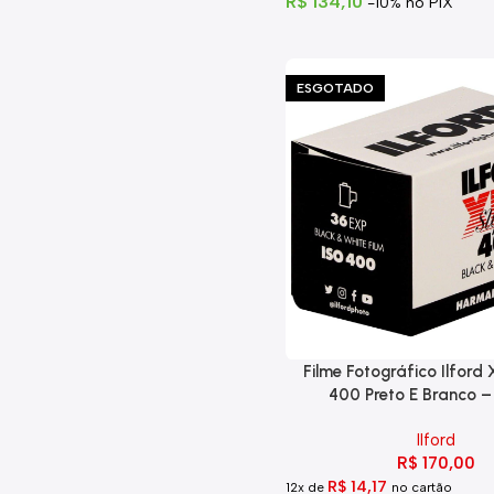
R$
134,10
-10% no PIX
ESGOTADO
Filme Fotográfico Ilford
400 Preto E Branco 
Ilford
R$
170,00
R$
14,17
12x de
no cartão