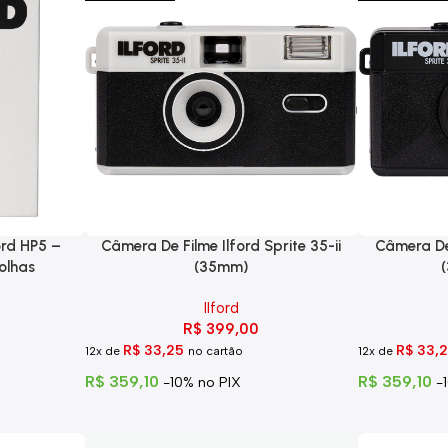
ord HP5 –
Câmera De Filme Ilford Sprite 35-ii
Câmera De 
olhas
(35mm)
Ilford
R$
399,00
R$
33,25
R$
33,
12x de
no cartão
12x de
R$
359,10
R$
359,10
-10% no PIX
-