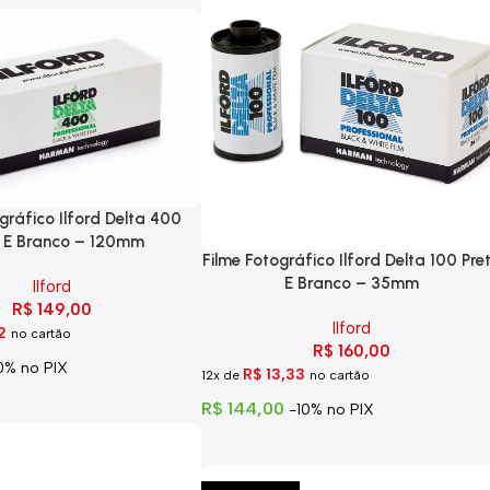
gráfico Ilford Delta 400
o E Branco – 120mm
Filme Fotográfico Ilford Delta 100 Pre
E Branco – 35mm
Ilford
R$
149,00
Ilford
2
no cartão
R$
160,00
0% no PIX
R$
13,33
12x de
no cartão
R$
144,00
-10% no PIX