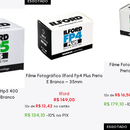
ESGOTADO
Filme Foto
Pret
Filme Fotográfico Ilford Fp4 Plus Preto
E Branco – 35mm
d Hp5 400
Ilford
R$
16,5
12x de
 Branco
R$
149,00
R$
179,10
-1
R$
12,42
12x de
no cartão
R$
134,10
-10% no PIX
ESGOTADO