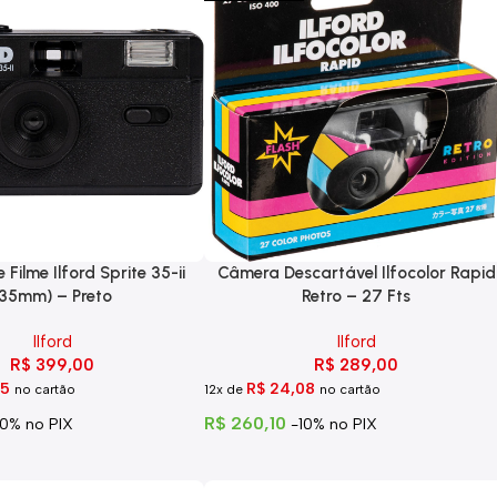
Filme Ilford Sprite 35-ii
Câmera Descartável Ilfocolor Rapid
(35mm) – Preto
Retro – 27 Fts
Ilford
Ilford
R$
399,00
R$
289,00
25
R$
24,08
no cartão
12x de
no cartão
R$
260,10
10% no PIX
-10% no PIX