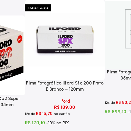
ESGOTADO
Filme Fotog
35mm
Filme Fotográfico Ilford Sfx 200 Preto
E Branco – 120mm
 Xp2 Super
Ilford
R$
83,
12x de
– 35mm
R$
189,00
R$
899,10
-
R$
15,75
12x de
no cartão
R$
170,10
-10% no PIX