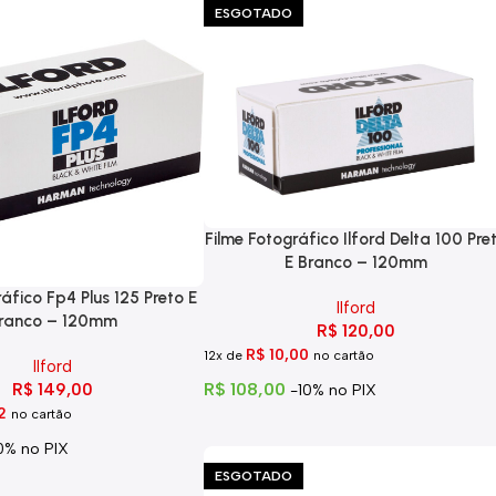
ESGOTADO
Filme Fotográfico Ilford Delta 100 Pre
E Branco – 120mm
áfico Fp4 Plus 125 Preto E
Ilford
ranco – 120mm
R$
120,00
R$
10,00
12x de
no cartão
Ilford
R$
108,00
R$
149,00
-10% no PIX
2
no cartão
0% no PIX
ESGOTADO