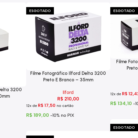
ESGOTADO
ESGOTADO
Filme Foto
Pret
Filme Fotográfico Ilford Delta 3200
Preto E Branco – 35mm
 Delta 3200
Ilford
R$
12,4
12x de
120mm
R$
210,00
R$
134,10
-1
R$
17,50
12x de
no cartão
R$
189,00
-10% no PIX
ESGOTADO