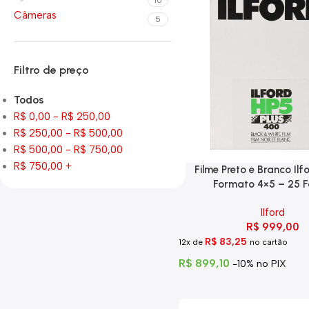
16
Câmeras
5
Filtro de preço
Todos
R$
0,00
-
R$
250,00
R$
250,00
-
R$
500,00
R$
500,00
-
R$
750,00
R$
750,00
+
Filme Preto e Branco Ilf
Formato 4×5 – 25 F
Ilford
R$
999,00
R$
83,25
12x de
no cartão
R$
899,10
-10% no PIX