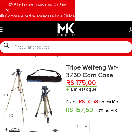
💳 Até 12x sem juros no Cartão
Pular para a navegação
Pular para o conteúdo principal
🏦 Compre e retire em nossa Loja Física
🏍️ Envios rápidos por Motoboy
Início
»
Shop
»
Tripe Weifeng Wt-3730 Com Case
Tripe Weifeng Wt-
3730 Com Case
R$
175,00
Em estoque
R$
14,58
12x de
no cartão
R$
157,50
-10% no PIX
Clique para ampliar