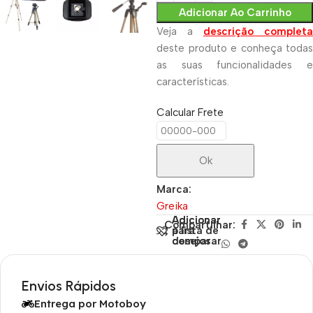
Adicionar Ao Carrinho
Veja a
descrição completa
deste produto e conheça todas
as suas funcionalidades e
características.
Calcular Frete
Ok
Marca:
Greika
Adicionar
Adicionar
Compartilhar:
para
à lista de
comparar
desejos
Envios Rápidos
Entrega por Motoboy