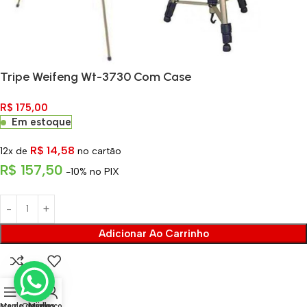
Tripe Weifeng Wt-3730 Com Case
R$
175,00
Em estoque
R$
14,58
12x de
no cartão
R$
157,50
-10% no PIX
Adicionar Ao Carrinho
0
ista de desejos
Menu
Carrinho
Minha conta