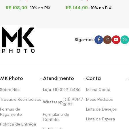
R$
108,00
R$
144,00
R
-10% no PIX
-10% no PIX
Siga-nos:
MK Photo
Atendimento
Conta
Sobre Nós
Loja
: (11) 3129-5486
Minha Conta
Trocas e Reembolsos
: (11) 99147-
Meus Pedidos
Whatsapp
3092
Formas de
Lista de Desejos
Pagamento
Formulário de
Lista de Espera
Contato
Política de Entrega