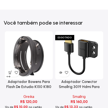
Você também pode se interessar
ESGOTADO
Adaptador Bowens Para
Adaptador Conector
Flash De Estudio K150 K180
Smallrig 3019 Hdmi Para
Eg-250
Hdmi Com Trava
Greika
Smallrig
R$
120,00
R$
160,00
R$
10,00
R$
13,33
12x de
no cartão
12x de
no cartão
1