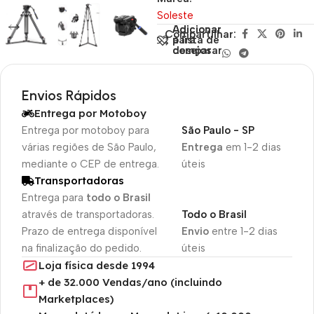
Soleste
Adicionar
Adicionar
Compartilhar:
para
à lista de
comparar
desejos
Envios Rápidos
Entrega por Motoboy
Entrega por motoboy para
São Paulo - SP
várias regiões de São Paulo,
Entrega
em 1-2 dias
mediante o CEP de entrega.
úteis
Transportadoras
Entrega para
todo o Brasil
através de transportadoras.
Todo o Brasil
Prazo de entrega disponível
Envio
entre 1-2 dias
na finalização do pedido.
úteis
Loja física desde 1994
+ de 32.000 Vendas/ano (incluindo
Marketplaces)