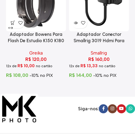
Adaptador Bowens Para
Adaptador Conector
Flash De Estudio K150 K180
Smallrig 3019 Hdmi Para
Eg-250
Hdmi Com Trava
Greika
Smallrig
R$
120,00
R$
160,00
R$
10,00
R$
13,33
12x de
no cartão
12x de
no cartão
1
R$
108,00
R$
144,00
R
-10% no PIX
-10% no PIX
Siga-nos: