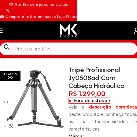
💳 Até 12x sem juros no Cartão
Pular para a navegação
Pular para o conteúdo principal
🏦 Compre e retire em nossa Loja Física
🏍️ Envios rápidos por Motoboy
Início
»
Shop
»
Tripé Profissional Jy0508ad Com Cabeça Hidráuli
Tripé Profissional
ESGOTA
Jy0508ad Com
DO
Cabeça Hidráulica
R$
1.299,00
Fora de estoque
Veja a
descrição completa
deste produto e conheça todas
as suas funcionalidades e
Clique para ampliar
características.
Marca: