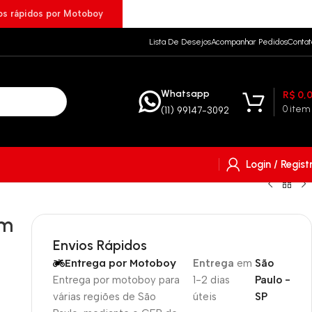
ios rápidos por Motoboy
Lista De Desejos
Acompanhar Pedidos
Contat
Whatsapp
R$
0,
0
item
(11) 99147-3092
Login / Regist
Mm
Envios Rápidos
Entrega por Motoboy
Entrega
em
São
Entrega por motoboy para
1-2 dias
Paulo -
várias regiões de São
úteis
SP