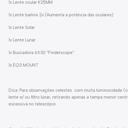
1x Lente ocular K25MM
1x Lente barlow 2x (Aumenta a potência das oculares)
1x Lente Solar
1x Lente Lunar
1x Buscadora 6X30 “Finderscope”
1x EQ3 MOUNT
Dica: Para observações celestes com muita luminosidade (co
lente e/ ou filtro lunar, retirando apenas a tampa menor cent
excessiva no telescópio.