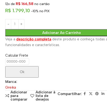
R$
166,58
12x de
no cartão
R$
1.799,10
-10% no PIX
Adicionar Ao Carrinho
Veja a
descrição completa
deste produto e conheça todas a
funcionalidades e características.
Calcular Frete
Ok
Marca:
Greika
Adicionar
Adicionar à
Compartilhar:
para
lista de
comparar
desejos