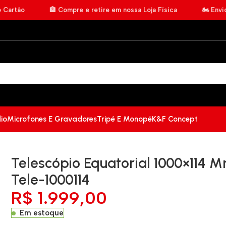
o Cartão
🏦 Compre e retire em nossa Loja Física
🏍️ Env
io
Microfones E Gravadores
Tripé E Monopé
K&F Concept
Telescópio Equatorial 1000×114 
Tele-1000114
R$
1.999,00
Em estoque