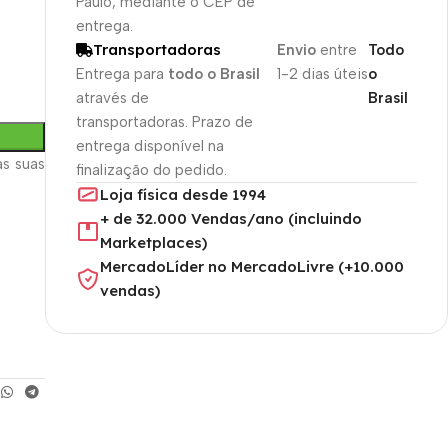
Paulo, mediante o CEP de
entrega.
Transportadoras
Envio
entre
Todo
Entrega para
todo o Brasil
1-2 dias úteis
o
através de
Brasil
transportadoras. Prazo de
entrega disponível na
s suas
finalização do pedido.
Loja física desde 1994
+ de 32.000 Vendas/ano (incluindo
Marketplaces)
MercadoLíder no MercadoLivre (+10.000
vendas)