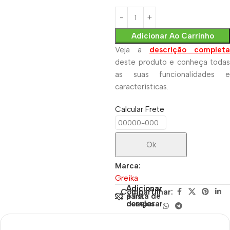
Adicionar Ao Carrinho
Veja a
descrição completa
deste produto e conheça todas
as suas funcionalidades e
características.
Calcular Frete
Ok
Marca:
Greika
Adicionar
Adicionar
Compartilhar:
para
à lista de
comparar
desejos