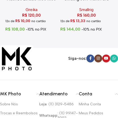
Eg-250
Hdmi Com Trava
Greika
Smallrig
R$
120,00
R$
160,00
R$
10,00
R$
13,33
12x de
no cartão
12x de
no cartão
1
R$
108,00
R$
144,00
R
-10% no PIX
-10% no PIX
Siga-nos:
MK Photo
Atendimento
Conta
Sobre Nós
Loja
: (11) 3129-5486
Minha Conta
Trocas e Reembolsos
: (11) 99147-
Meus Pedidos
Whatsapp
3092