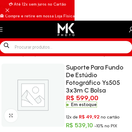
💳 Até 12x sem juros no Cartão
Pular para a navegação
Pular para o conteúdo principal
🏦 Compre e retire em nossa Loja Física
🏍️ Envios rápidos por Motoboy
Início
»
Shop
»
Suporte Para Fundo De Estúdio Fotográfico Ys505
Suporte Para Fundo
De Estúdio
Fotográfico Ys505
3x3m C Bolsa
R$
599,00
Em estoque
Clique para ampliar
R$
49,92
12x de
no cartão
R$
539,10
-10% no PIX