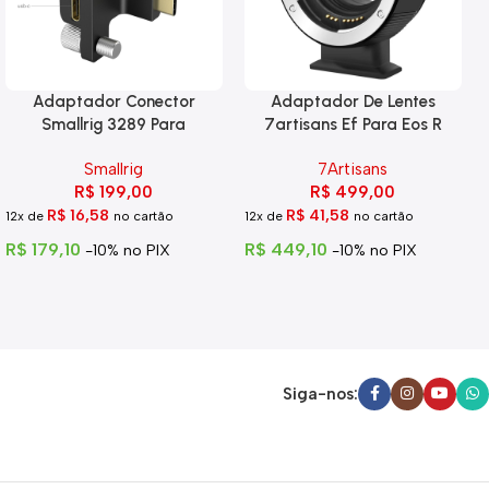
Adaptador Conector
Adaptador De Lentes
Smallrig 3289 Para
7artisans Ef Para Eos R
Blackmagic 6k Pro
Smallrig
7Artisans
R$
199,00
R$
499,00
R$
16,58
R$
41,58
12x de
no cartão
12x de
no cartão
R$
179,10
R$
449,10
-10% no PIX
-10% no PIX
Siga-nos: