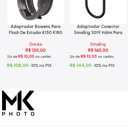
Adaptador Bowens Para
Adaptador Conector
Flash De Estudio K150 K180
Smallrig 3019 Hdmi Para
Eg-250
Hdmi Com Trava
Greika
Smallrig
R$
120,00
R$
160,00
R$
10,00
R$
13,33
12x de
no cartão
12x de
no cartão
R$
108,00
R$
144,00
-10% no PIX
-10% no PIX