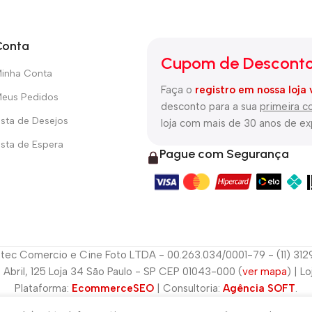
Conta
Cupom de Desconto
inha Conta
Faça o
registro em nossa loja 
eus Pedidos
desconto para a sua
primeira 
ista de Desejos
loja com mais de 30 anos de e
ista de Espera
Pague com Segurança
tec Comercio e Cine Foto LTDA - 00.263.034/0001-79 - (11) 31
e Abril, 125 Loja 34 São Paulo - SP CEP 01043-000 (
ver mapa
) | L
Plataforma:
EcommerceSEO
| Consultoria:
Agência SOFT
.