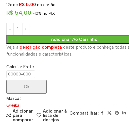
R$
5,00
12x de
no cartão
R$
54,00
-10% no PIX
Adicionar Ao Carrinho
Veja a
descrição completa
deste produto e conheça todas a
funcionalidades e características.
Calcular Frete
Ok
Marca:
Greika
Adicionar
Adicionar à
Compartilhar:
para
lista de
comparar
desejos