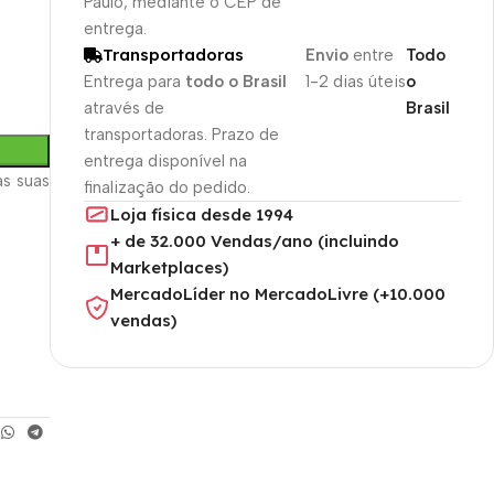
Paulo, mediante o CEP de
entrega.
Transportadoras
Envio
entre
Todo
Entrega para
todo o Brasil
1-2 dias úteis
o
através de
Brasil
transportadoras. Prazo de
entrega disponível na
s suas
finalização do pedido.
Loja física desde 1994
+ de 32.000 Vendas/ano (incluindo
Marketplaces)
MercadoLíder no MercadoLivre (+10.000
vendas)