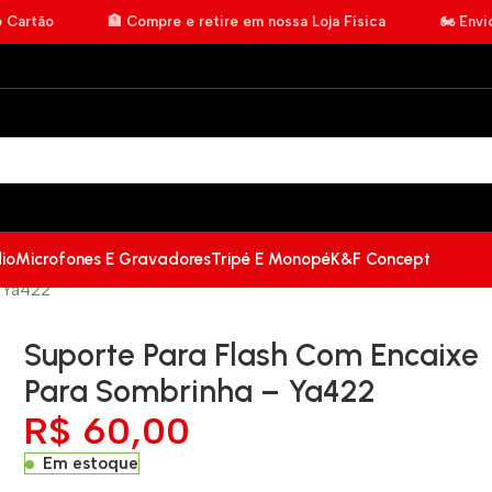
o Cartão
🏦 Compre e retire em nossa Loja Física
🏍️ Env
io
Microfones E Gravadores
Tripé E Monopé
K&F Concept
– Ya422
Suporte Para Flash Com Encaixe
Para Sombrinha – Ya422
R$
60,00
Em estoque