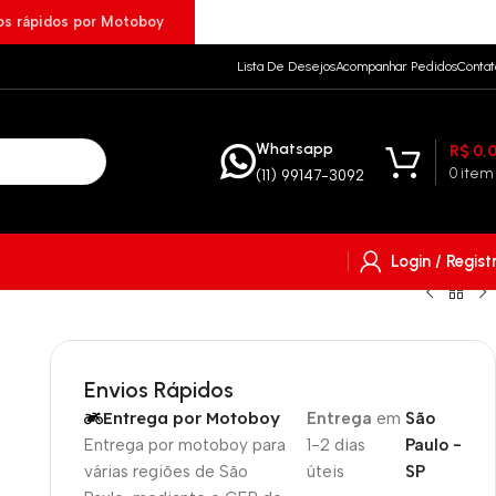
ios rápidos por Motoboy
Lista De Desejos
Acompanhar Pedidos
Contat
Whatsapp
R$
0,
0
item
(11) 99147-3092
Login / Regist
Envios Rápidos
Entrega por Motoboy
Entrega
em
São
Entrega por motoboy para
1-2 dias
Paulo -
várias regiões de São
úteis
SP