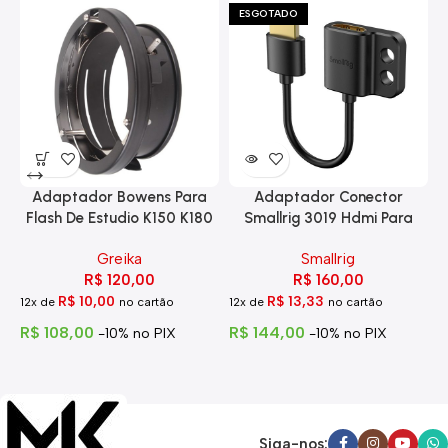
ESGOTADO
Adaptador Bowens Para
Adaptador Conector
Flash De Estudio K150 K180
Smallrig 3019 Hdmi Para
Eg-250
Hdmi Com Trava
Greika
Smallrig
R$
120,00
R$
160,00
R$
10,00
R$
13,33
12x de
no cartão
12x de
no cartão
1
R$
108,00
R$
144,00
R
-10% no PIX
-10% no PIX
Siga-nos: