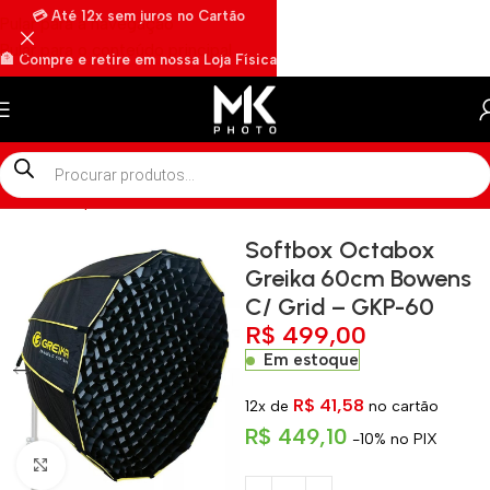
💳 Até 12x sem juros no Cartão
Pular para a navegação
Pular para o conteúdo principal
🏦 Compre e retire em nossa Loja Física
🏍️ Envios rápidos por Motoboy
Início
»
Shop
»
Softbox Octabox Greika 60cm Bowens C/ Grid –
Softbox Octabox
Greika 60cm Bowens
C/ Grid – GKP-60
R$
499,00
Em estoque
R$
41,58
12x de
no cartão
R$
449,10
-10% no PIX
Clique para ampliar