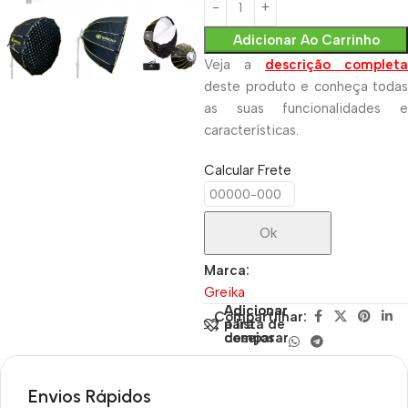
Adicionar Ao Carrinho
Veja a
descrição completa
deste produto e conheça todas
as suas funcionalidades e
características.
Calcular Frete
Ok
Marca:
Greika
Adicionar
Adicionar
Compartilhar:
para
à lista de
comparar
desejos
Envios Rápidos