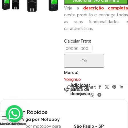
Adicionar Ao Carrinho
Veja a
descrição completa
deste produto e conheça todas
as suas funcionalidades e
características.
Calcular Frete
Ok
Marca:
Yongnuo
Adicionar
Adicionar
Compartilhar:
para
à lista de
comparar
desejos
Envios Rápidos
0
Entrega por Motoboy
ista de desejos
Menu
Carrinho
Minha conta
Entrega por motoboy para
São Paulo - SP