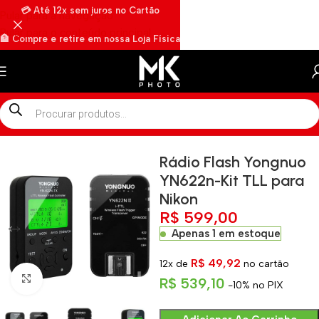
💳 Até 12x sem juros no Cartão
Pular para a navegação
Pular para o conteúdo principal
🏦 Compre e retire em nossa Loja Física
🏍️ Envios rápidos por Motoboy
Início
»
Shop
»
Rádio Flash Yongnuo YN622n-Kit TLL para Nikon
Rádio Flash Yongnuo
YN622n-Kit TLL para
Nikon
R$
599,00
Apenas 1 em estoque
R$
49,92
12x de
no cartão
Clique para ampliar
R$
539,10
-10% no PIX