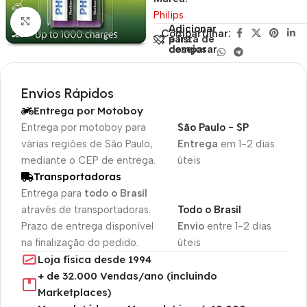
Philips
Clique para ampliar
Adicionar
Adicionar
Compartilhar:
para
à lista de
comparar
desejos
Envios Rápidos
Entrega por Motoboy
Entrega por motoboy para
São Paulo - SP
várias regiões de São Paulo,
Entrega
em 1-2 dias
mediante o CEP de entrega.
úteis
Transportadoras
Entrega para
todo o Brasil
através de transportadoras.
Todo o Brasil
Prazo de entrega disponível
Envio
entre 1-2 dias
na finalização do pedido.
úteis
Loja física desde 1994
+ de 32.000 Vendas/ano (incluindo
Marketplaces)