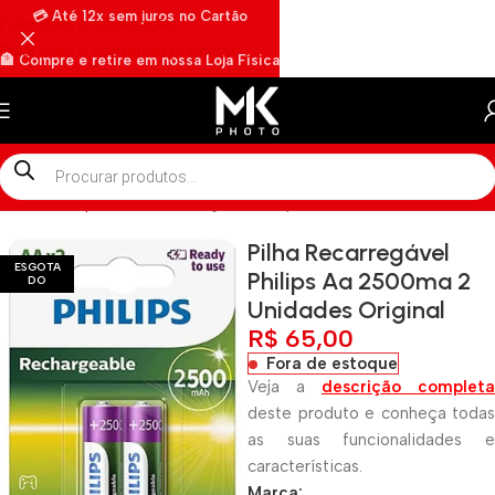
💳 Até 12x sem juros no Cartão
Pular para a navegação
Pular para o conteúdo principal
🏦 Compre e retire em nossa Loja Física
🏍️ Envios rápidos por Motoboy
Início
»
Shop
»
Pilha Recarregável Philips Aa 2500ma 2 Unidades O
Pilha Recarregável
ESGOTA
Philips Aa 2500ma 2
DO
Unidades Original
R$
65,00
Fora de estoque
Veja a
descrição completa
deste produto e conheça todas
as suas funcionalidades e
características.
Marca: