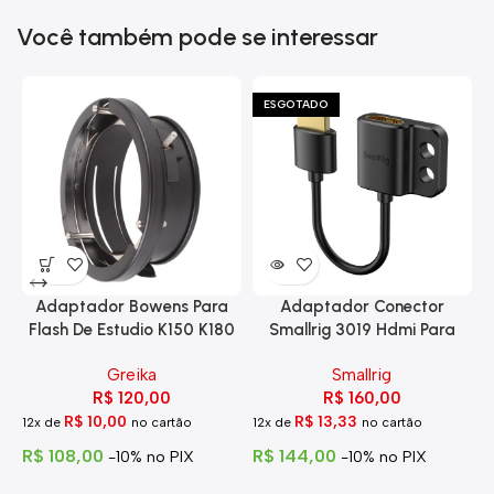
Você também pode se interessar
ESGOTADO
Adaptador Bowens Para
Adaptador Conector
Flash De Estudio K150 K180
Smallrig 3019 Hdmi Para
Eg-250
Hdmi Com Trava
Greika
Smallrig
R$
120,00
R$
160,00
R$
10,00
R$
13,33
12x de
no cartão
12x de
no cartão
1
R$
108,00
R$
144,00
R
-10% no PIX
-10% no PIX