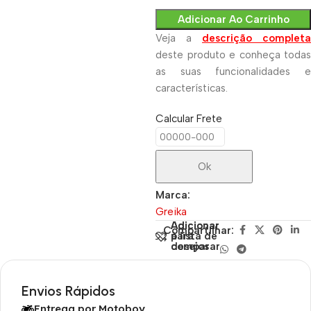
Adicionar Ao Carrinho
Veja a
descrição completa
deste produto e conheça todas
as suas funcionalidades e
características.
Calcular Frete
Ok
Marca:
Greika
Adicionar
Adicionar
Compartilhar:
para
à lista de
comparar
desejos
Envios Rápidos
Entrega por Motoboy