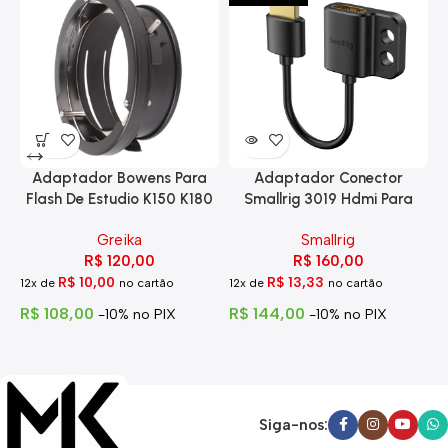
Adaptador Bowens Para
Adaptador Conector
Flash De Estudio K150 K180
Smallrig 3019 Hdmi Para
Eg-250
Hdmi Com Trava
Greika
Smallrig
R$
120,00
R$
160,00
R$
10,00
R$
13,33
12x de
no cartão
12x de
no cartão
1
R$
108,00
R$
144,00
R
-10% no PIX
-10% no PIX
Siga-nos: