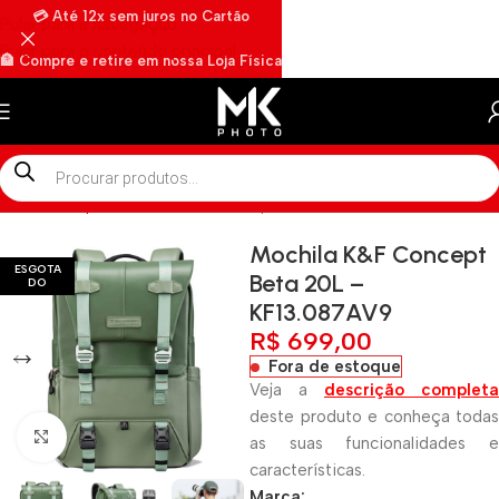
💳 Até 12x sem juros no Cartão
Pular para a navegação
Pular para o conteúdo principal
🏦 Compre e retire em nossa Loja Física
🏍️ Envios rápidos por Motoboy
Início
»
Shop
»
Mochila K&F Concept Beta 20L – KF13.087AV9
Mochila K&F Concept
ESGOTA
Beta 20L –
DO
KF13.087AV9
R$
699,00
Fora de estoque
Veja a
descrição completa
deste produto e conheça todas
Clique para ampliar
as suas funcionalidades e
características.
Marca: