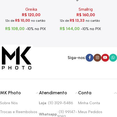
Eg-250
Hdmi Com Trava
Greika
Smallrig
R$
120,00
R$
160,00
R$
10,00
R$
13,33
12x de
no cartão
12x de
no cartão
1
R$
108,00
R$
144,00
R
-10% no PIX
-10% no PIX
Siga-nos:
MK Photo
Atendimento
Conta
Sobre Nós
Loja
: (11) 3129-5486
Minha Conta
Trocas e Reembolsos
: (11) 99147-
Meus Pedidos
Whatsapp
3092