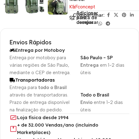
K&Fconcept
Adicionar
Adicionar
Compartilhar:
para
à lista de
comparar
desejos
Envios Rápidos
Entrega por Motoboy
Entrega por motoboy para
São Paulo - SP
várias regiões de São Paulo,
Entrega
em 1-2 dias
mediante o CEP de entrega.
úteis
Transportadoras
Entrega para
todo o Brasil
através de transportadoras.
Todo o Brasil
Prazo de entrega disponível
Envio
entre 1-2 dias
na finalização do pedido.
úteis
Loja física desde 1994
+ de 32.000 Vendas/ano (incluindo
Marketplaces)