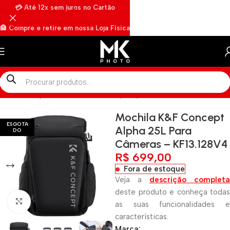
💳 Até 12x sem juros no Cartão
Pular para a navegação
Pular para o conteúdo principal
🏦 Compre e retire em nossa Loja Física
🏍️ Envios rápidos por Motoboy
Início
»
Shop
»
Mochila K&F Concept Alpha 25L Para Câmeras – K
Mochila K&F Concept
ESGOTA
Alpha 25L Para
DO
Câmeras – KF13.128V4
R$
699,00
Fora de estoque
Veja a
descrição completa
deste produto e conheça todas
Clique para ampliar
as suas funcionalidades e
características.
Marca: