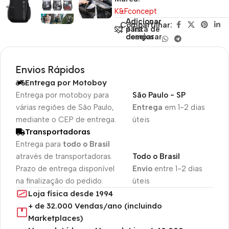
K&Fconcept
Adicionar
Adicionar
Compartilhar:
para
à lista de
comparar
desejos
Envios Rápidos
Entrega por Motoboy
Entrega por motoboy para
São Paulo - SP
várias regiões de São Paulo,
Entrega
em 1-2 dias
mediante o CEP de entrega.
úteis
Transportadoras
Entrega para
todo o Brasil
através de transportadoras.
Todo o Brasil
Prazo de entrega disponível
Envio
entre 1-2 dias
na finalização do pedido.
úteis
Loja física desde 1994
+ de 32.000 Vendas/ano (incluindo
Marketplaces)