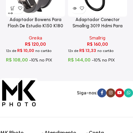
Adaptador Bowens Para
Adaptador Conector
Flash De Estudio K150 K180
Smallrig 3019 Hdmi Para
Eg-250
Hdmi Com Trava
Greika
Smallrig
R$
120,00
R$
160,00
R$
10,00
R$
13,33
12x de
no cartão
12x de
no cartão
1
R$
108,00
R$
144,00
R
-10% no PIX
-10% no PIX
Siga-nos:
MK Photo
Atendimento
Conta