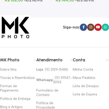
R$
108,00
R$
144,00
R
-10% no PIX
-10% no PIX
Siga-nos:
MK Photo
Atendimento
Conta
Sobre Nós
Loja
: (11) 3129-5486
Minha Conta
Trocas e Reembolsos
: (11) 99147-
Meus Pedidos
Whatsapp
3092
Formas de
Lista de Desejos
Pagamento
Formulário de
Lista de Espera
Contato
Política de Entrega
Política de
Blog e Artigos
Privacidade