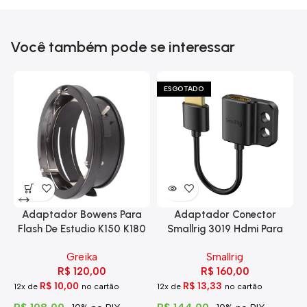
Você também pode se interessar
ESGOTADO
Adaptador Bowens Para
Adaptador Conector
Flash De Estudio K150 K180
Smallrig 3019 Hdmi Para
Eg-250
Hdmi Com Trava
Greika
Smallrig
R$
120,00
R$
160,00
R$
10,00
R$
13,33
12x de
no cartão
12x de
no cartão
1