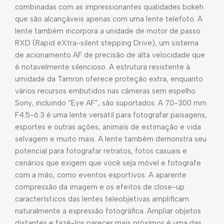
combinadas com as impressionantes qualidades bokeh
que são alcançáveis apenas com uma lente telefoto. A
lente também incorpora a unidade de motor de passo
RXD (Rapid eXtra-silent stepping Drive), um sistema
de acionamento AF de precisão de alta velocidade que
é notavelmente silencioso. A estrutura resistente à
umidade da Tamron oferece proteção extra, enquanto
vários recursos embutidos nas câmeras sem espelho
Sony, incluindo “Eye AF”, são suportados. A 70-300 mm
F4.5-6.3 é uma lente versátil para fotografar paisagens,
esportes e outras ações, animais de estimação e vida
selvagem e muito mais. A lente também demonstra seu
potencial para fotografar retratos, fotos casuais e
cenários que exigem que você seja móvel e fotografe
com a mão, como eventos esportivos. A aparente
compressão da imagem e os efeitos de close-up
característicos das lentes teleobjetivas amplificam
naturalmente a expressão fotográfica. Ampliar objetos
distantes e fazê-los parecer mais próximos é uma das