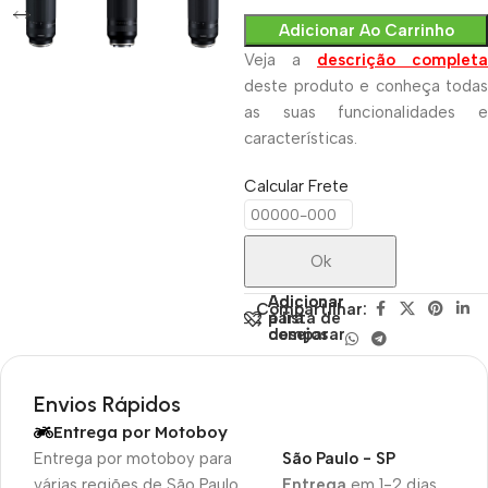
Adicionar Ao Carrinho
Veja a
descrição completa
deste produto e conheça todas
as suas funcionalidades e
características.
Calcular Frete
Ok
Adicionar
Adicionar
Compartilhar:
para
à lista de
comparar
desejos
Envios Rápidos
Entrega por Motoboy
Entrega por motoboy para
São Paulo - SP
várias regiões de São Paulo,
Entrega
em 1-2 dias