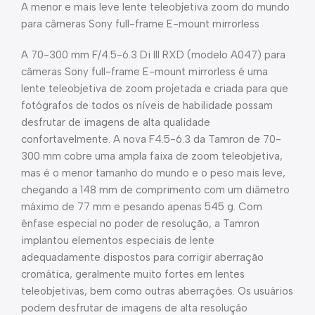
A menor e mais leve lente teleobjetiva zoom do mundo
para câmeras Sony full-frame E-mount mirrorless
A 70-300 mm F/4.5-6.3 Di III RXD (modelo A047) para
câmeras Sony full-frame E-mount mirrorless é uma
lente teleobjetiva de zoom projetada e criada para que
fotógrafos de todos os níveis de habilidade possam
desfrutar de imagens de alta qualidade
confortavelmente. A nova F4.5-6.3 da Tamron de 70-
300 mm cobre uma ampla faixa de zoom teleobjetiva,
mas é o menor tamanho do mundo e o peso mais leve,
chegando a 148 mm de comprimento com um diâmetro
máximo de 77 mm e pesando apenas 545 g. Com
ênfase especial no poder de resolução, a Tamron
implantou elementos especiais de lente
adequadamente dispostos para corrigir aberração
cromática, geralmente muito fortes em lentes
teleobjetivas, bem como outras aberrações. Os usuários
podem desfrutar de imagens de alta resolução