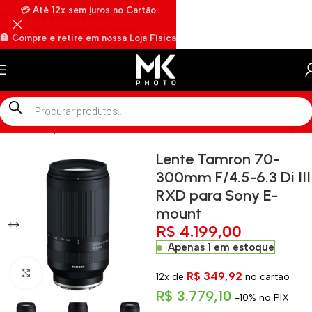
💳 Até 12x sem juros no Cartão
Pular para a navegação
Pular para o conteúdo principal
🏦 Compre e retire em nossa Loja Física
🏍️ Envios rápidos por Motoboy
Início
»
Shop
»
Lente Tamron 70-300mm F/4.5-6.3 Di III RXD par
Lente Tamron 70-
300mm F/4.5-6.3 Di III
RXD para Sony E-
mount
R$
4.199,00
Apenas 1 em estoque
Clique para ampliar
R$
349,92
12x de
no cartão
R$
3.779,10
-10% no PIX