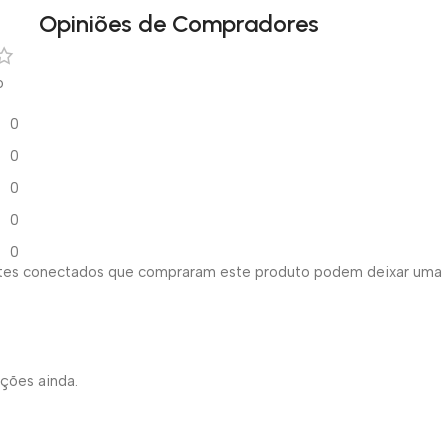
Opiniões de Compradores
o
0
0
0
0
0
ntes conectados que compraram este produto podem deixar uma
ações ainda.