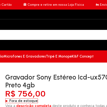
o Cartão
🏦 Compre e retire em nossa Loja Física
🏍️ Env
io
Microfones E Gravadores
Tripé E Monopé
K&F Concept
Gravador Sony Estéreo Icd-ux57
Preto 4gb
R$
756,00
Fora de estoque
Veja a
descrição completa
deste produto e conheça todas a