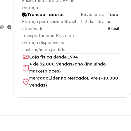
Paulo, mediante o CEP de
entrega.
Transportadoras
Envio
entre
Todo
Entrega para
todo o Brasil
1-2 dias úteis
o
através de
Brasil
transportadoras. Prazo de
entrega disponível na
finalização do pedido.
Loja física desde 1994
+ de 32.000 Vendas/ano (incluindo
Marketplaces)
MercadoLíder no MercadoLivre (+10.000
vendas)