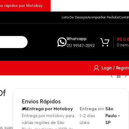
ios rápidos por Motoboy
Lista De Desejos
Acompanhar Pedidos
Contat
Whatsapp
R$
0,
0
item
(11) 99147-3092
Login / Regist
0f
Envios Rápidos
Entrega por Motoboy
Entrega
em
São
Entrega por motoboy para
1-2 dias
Paulo -
várias regiões de São
úteis
SP
s suas