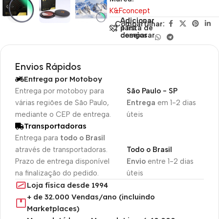
K&Fconcept
Adicionar
Adicionar
Compartilhar:
para
à lista de
comparar
desejos
Envios Rápidos
Entrega por Motoboy
Entrega por motoboy para
São Paulo - SP
várias regiões de São Paulo,
Entrega
em 1-2 dias
mediante o CEP de entrega.
úteis
Transportadoras
Entrega para
todo o Brasil
através de transportadoras.
Todo o Brasil
Prazo de entrega disponível
Envio
entre 1-2 dias
na finalização do pedido.
úteis
Loja física desde 1994
+ de 32.000 Vendas/ano (incluindo
Marketplaces)