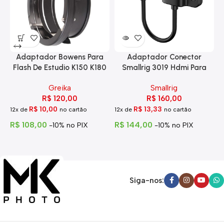
Adaptador Bowens Para
Adaptador Conector
Flash De Estudio K150 K180
Smallrig 3019 Hdmi Para
Eg-250
Hdmi Com Trava
Greika
Smallrig
R$
120,00
R$
160,00
R$
10,00
R$
13,33
12x de
no cartão
12x de
no cartão
1
R$
108,00
R$
144,00
R
-10% no PIX
-10% no PIX
Siga-nos: