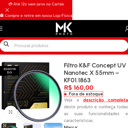
💳 Até 12x sem juros no Cartão
Pular para a navegação
Pular para o conteúdo principal
🏦 Compre e retire em nossa Loja Física
🏍️ Envios rápidos por Motoboy
Início
»
Shop
»
Filtro K&F Concept UV Nanotec X 55mm – KF01.18
Filtro K&F Concept UV
ESGOTA
Nanotec X 55mm –
DO
KF01.1863
R$
160,00
Fora de estoque
Veja a
descrição completa
deste produto e conheça todas
Clique para ampliar
as suas funcionalidades e
características.
Marca: