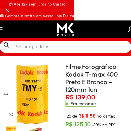
💳 Até 12x sem juros no Cartão
Pular para a navegação
Pular para o conteúdo principal
🏦 Compre e retire em nossa Loja Física
🏍️ Envios rápidos por Motoboy
Início
»
Shop
»
Filme Fotográfico Kodak T-max 400 Preto E Bran
Filme Fotográfico
Kodak T-max 400
Preto E Branco –
120mm 1un
R$
139,00
Em estoque
Clique para ampliar
R$
11,58
12x de
no cartão
R$
125,10
-10% no PIX