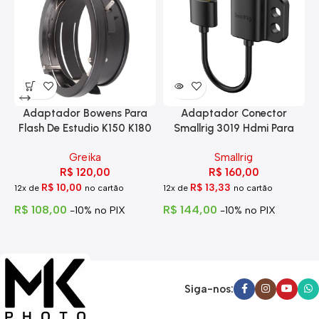
Adaptador Bowens Para
Adaptador Conector
Flash De Estudio K150 K180
Smallrig 3019 Hdmi Para
Eg-250
Hdmi Com Trava
Greika
Smallrig
R$
120,00
R$
160,00
R$
10,00
R$
13,33
12x de
no cartão
12x de
no cartão
1
R$
108,00
R$
144,00
R
-10% no PIX
-10% no PIX
Siga-nos: