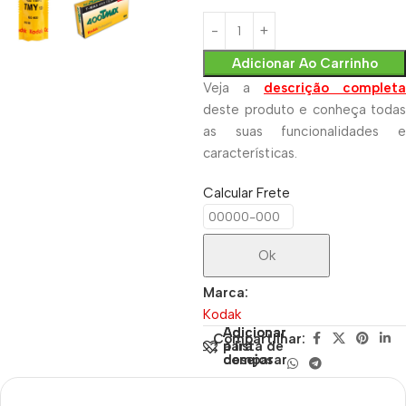
Adicionar Ao Carrinho
Veja a
descrição completa
deste produto e conheça todas
as suas funcionalidades e
características.
Calcular Frete
Ok
Marca:
Kodak
Adicionar
Adicionar
Compartilhar:
para
à lista de
comparar
desejos