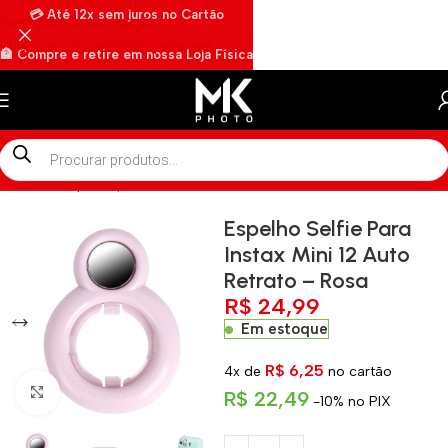
💳 Até 12x sem juros no Cartão
Pular para a navegação
Pular para o conteúdo principal
🏦 Compre e retire em nossa Loja Física
🏍️ Envios rápidos por Motoboy
Início
»
Shop
»
Espelho Selfie Para Instax Mini 12 Auto Retrato – R
Espelho Selfie Para
Instax Mini 12 Auto
Retrato – Rosa
R$
24,99
Em estoque
R$
6,25
4x de
no cartão
Clique para ampliar
R$
22,49
-10% no PIX