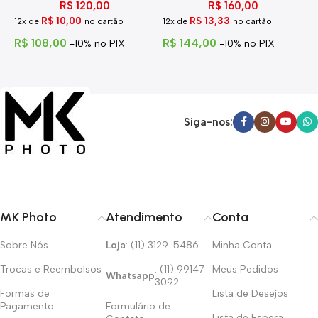
R$
120,00
R$
160,00
R$
10,00
R$
13,33
12x de
no cartão
12x de
no cartão
1
R$
108,00
R$
144,00
R
-10% no PIX
-10% no PIX
Siga-nos:
MK Photo
Atendimento
Conta
Sobre Nós
Loja
: (11) 3129-5486
Minha Conta
Trocas e Reembolsos
: (11) 99147-
Meus Pedidos
Whatsapp
3092
Formas de
Lista de Desejos
Pagamento
Formulário de
Lista de Espera