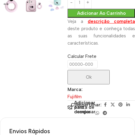
Adicionar Ao Carrinho
Veja a
descrição completa
deste produto e conheça todas
as suas funcionalidades e
características.
Calcular Frete
Ok
Marca:
Fujifilm
Adicionar
Adicionar
Compartilhar:
para
à lista de
comparar
desejos
Envios Rápidos