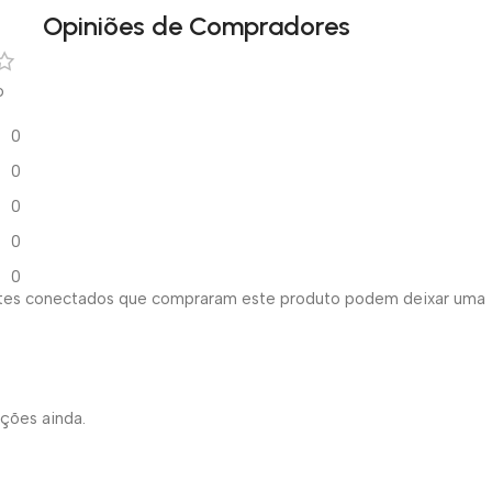
Opiniões de Compradores
o
0
0
0
0
0
ntes conectados que compraram este produto podem deixar uma
ações ainda.