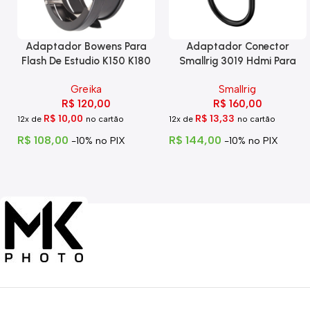
Adaptador Bowens Para
Adaptador Conector
Flash De Estudio K150 K180
Smallrig 3019 Hdmi Para
Eg-250
Hdmi Com Trava
Greika
Smallrig
R$
120,00
R$
160,00
R$
10,00
R$
13,33
12x de
no cartão
12x de
no cartão
R$
108,00
R$
144,00
-10% no PIX
-10% no PIX