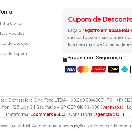
Conta
Cupom de Desconto
inha Conta
Faça o
registro em nossa loja 
eus Pedidos
desconto para a sua
primeira 
ista de Desejos
loja com mais de 30 anos de e
ista de Espera
Pague com Segurança
tec Comercio e Cine Foto LTDA - 00.263.034/0001-79 - (11) 31
e Abril, 125 Loja 34 São Paulo - SP CEP 01043-000 (
ver mapa
) | L
Plataforma:
EcommerceSEO
| Consultoria:
Agência SOFT
.
ssa loja virtual. Ao continuar a navegação, você concorda com a 