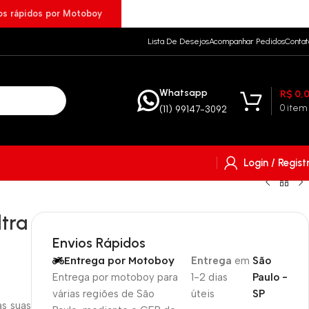
ios rápidos por Motoboy
Lista De Desejos
Acompanhar Pedidos
Contat
Whatsapp
R$
0,
0
item
(11) 99147-3092
Login / Regist
tra
Envios Rápidos
Entrega por Motoboy
Entrega
em
São
Entrega por motoboy para
1-2 dias
Paulo -
várias regiões de São
úteis
SP
s suas