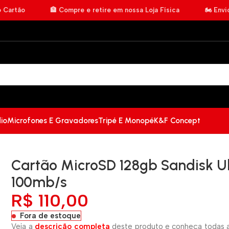
o Cartão
🏦 Compre e retire em nossa Loja Física
🏍️ Env
io
Microfones E Gravadores
Tripé E Monopé
K&F Concept
Cartão MicroSD 128gb Sandisk Ul
100mb/s
R$
110,00
Fora de estoque
Veja a
descrição completa
deste produto e conheça todas a