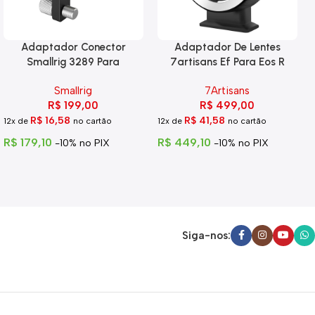
Adaptador Conector
Adaptador De Lentes
Smallrig 3289 Para
7artisans Ef Para Eos R
Blackmagic 6k Pro
Smallrig
7Artisans
R$
199,00
R$
499,00
R$
16,58
R$
41,58
12x de
no cartão
12x de
no cartão
R$
179,10
R$
449,10
-10% no PIX
-10% no PIX
Siga-nos: