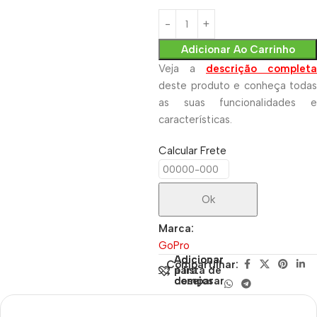
Adicionar Ao Carrinho
Veja a
descrição completa
deste produto e conheça todas
as suas funcionalidades e
características.
Calcular Frete
Ok
Marca:
GoPro
Adicionar
Adicionar
Compartilhar:
para
à lista de
comparar
desejos