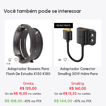
Você também pode se interessar
ESGOTADO
Adaptador Bowens Para
Adaptador Conector
Flash De Estudio K150 K180
Smallrig 3019 Hdmi Para
Eg-250
Hdmi Com Trava
Greika
Smallrig
R$
120,00
R$
160,00
R$
10,00
R$
13,33
12x de
no cartão
12x de
no cartão
1
R$
108,00
R$
144,00
R
-10% no PIX
-10% no PIX