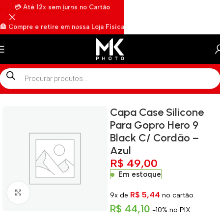
💳 Até 12x sem juros no Cartão
Pular para a navegação
Pular para o conteúdo principal
🏦 Compre e retire em nossa Loja Física
🏍️ Envios rápidos por Motoboy
Início
»
Shop
»
Capa Case Silicone Para Gopro Hero 9 Black C/ C
Capa Case Silicone
Para Gopro Hero 9
Black C/ Cordão –
Azul
R$
49,00
Em estoque
Clique para ampliar
R$
5,44
9x de
no cartão
R$
44,10
-10% no PIX