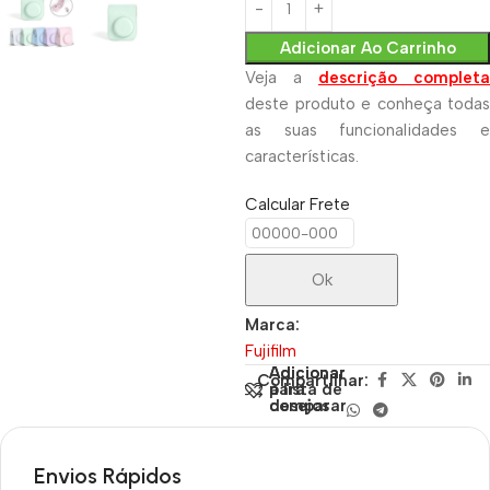
Adicionar Ao Carrinho
Veja a
descrição completa
deste produto e conheça todas
as suas funcionalidades e
características.
Calcular Frete
Ok
Marca:
Fujifilm
Adicionar
Adicionar
Compartilhar:
para
à lista de
comparar
desejos
Envios Rápidos