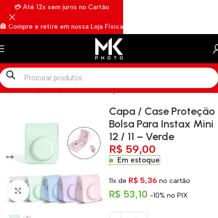
💳 Até 12x sem juros no Cartão
Pular para a navegação
Pular para o conteúdo principal
🏦 Compre e retire em nossa Loja Física
🏍️ Envios rápidos por Motoboy
Início
»
Shop
»
Capa / Case Proteção Bolsa Para Instax Mini 12 / 11
Capa / Case Proteção
Bolsa Para Instax Mini
12 / 11 – Verde
R$
59,00
Em estoque
R$
5,36
11x de
no cartão
Clique para ampliar
R$
53,10
-10% no PIX