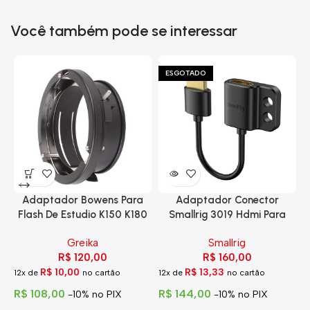
Você também pode se interessar
ESGOTADO
Adaptador Bowens Para
Adaptador Conector
Flash De Estudio K150 K180
Smallrig 3019 Hdmi Para
Eg-250
Hdmi Com Trava
Greika
Smallrig
R$
120,00
R$
160,00
R$
10,00
R$
13,33
12x de
no cartão
12x de
no cartão
1
R$
108,00
R$
144,00
R
-10% no PIX
-10% no PIX