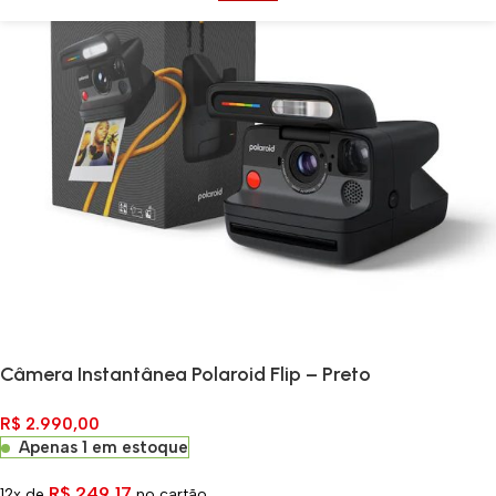
Câmera Instantânea Polaroid Flip – Preto
R$
2.990,00
Apenas 1 em estoque
R$
249,17
12x de
no cartão