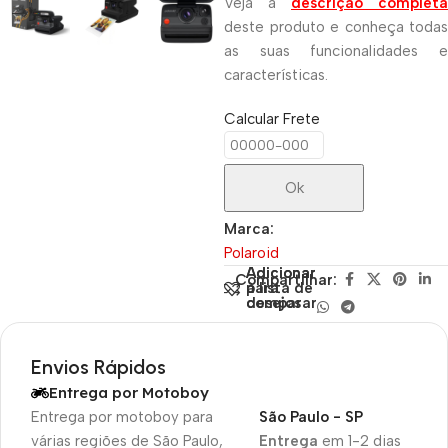
Veja a
descrição completa
deste produto e conheça todas
as suas funcionalidades e
características.
Calcular Frete
Ok
Marca:
Polaroid
Adicionar
Adicionar
Compartilhar:
para
à lista de
comparar
desejos
Envios Rápidos
Entrega por Motoboy
Entrega por motoboy para
São Paulo - SP
várias regiões de São Paulo,
Entrega
em 1-2 dias