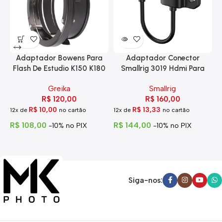
Adaptador Bowens Para
Adaptador Conector
Flash De Estudio K150 K180
Smallrig 3019 Hdmi Para
Eg-250
Hdmi Com Trava
Greika
Smallrig
R$
120,00
R$
160,00
R$
10,00
R$
13,33
12x de
no cartão
12x de
no cartão
1
R$
108,00
R$
144,00
R
-10% no PIX
-10% no PIX
Siga-nos: