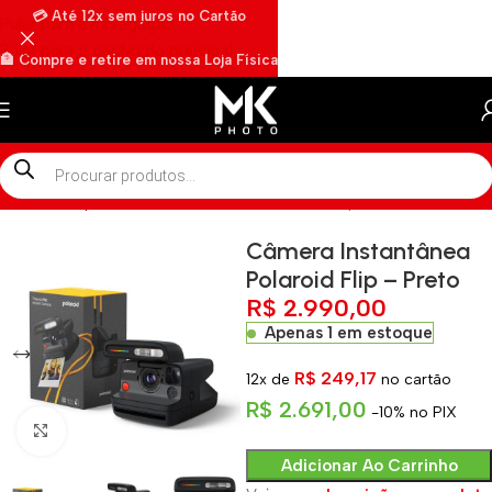
💳 Até 12x sem juros no Cartão
Pular para a navegação
Pular para o conteúdo principal
🏦 Compre e retire em nossa Loja Física
🏍️ Envios rápidos por Motoboy
Início
»
Shop
»
Câmera Instantânea Polaroid Flip – Preto
Câmera Instantânea
Polaroid Flip – Preto
R$
2.990,00
Apenas 1 em estoque
R$
249,17
12x de
no cartão
R$
2.691,00
-10% no PIX
Clique para ampliar
Adicionar Ao Carrinho