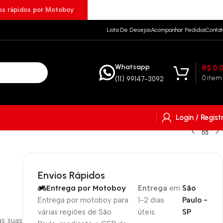
ios rápidos por Motoboy
Lista De Desejos
Acompanhar Pedidos
Contat
Whatsapp
R$
0,
0
item
(11) 99147-3092
Login / Regist
Envios Rápidos
Entrega por Motoboy
Entrega
em
São
Entrega por motoboy para
1-2 dias
Paulo -
várias regiões de São
úteis
SP
s suas