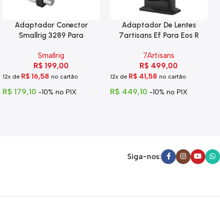
Adaptador Conector
Adaptador De Lentes
Smallrig 3289 Para
7artisans Ef Para Eos R
Blackmagic 6k Pro
Smallrig
7Artisans
R$
199,00
R$
499,00
R$
16,58
R$
41,58
12x de
no cartão
12x de
no cartão
R$
179,10
R$
449,10
-10% no PIX
-10% no PIX
Siga-nos: