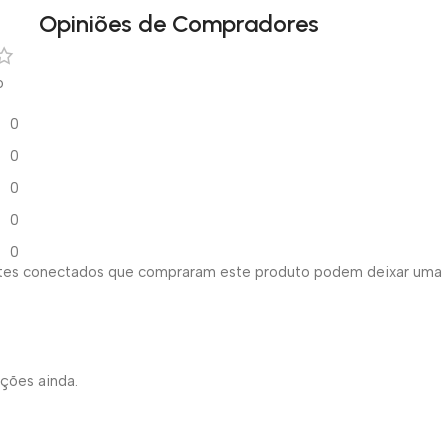
Opiniões de Compradores
o
0
0
0
0
0
ntes conectados que compraram este produto podem deixar uma
ações ainda.