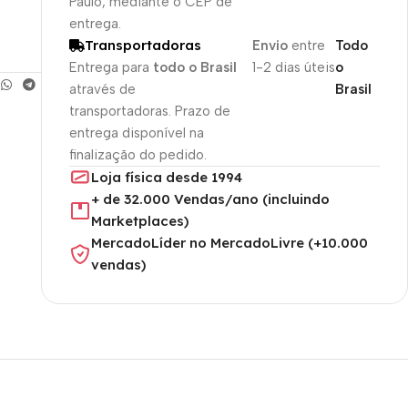
Paulo, mediante o CEP de
entrega.
Transportadoras
Envio
entre
Todo
Entrega para
todo o Brasil
1-2 dias úteis
o
através de
Brasil
transportadoras. Prazo de
entrega disponível na
finalização do pedido.
Loja física desde 1994
+ de 32.000 Vendas/ano (incluindo
Marketplaces)
MercadoLíder no MercadoLivre (+10.000
vendas)