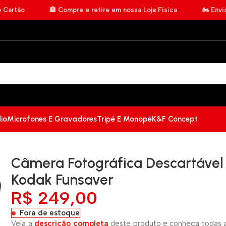
o Cartão
🏦 Compre e retire em nossa Loja Física
🏍️ Env
io
Microfones E Gravadores
Tripé E Monopé
K&F Concept
Câmera Fotográfica Descartável
Kodak Funsaver
R$
249,00
Fora de estoque
Veja a
descrição completa
deste produto e conheça todas a