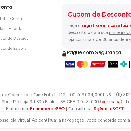
Conta
Cupom de Desconto
inha Conta
Faça o
registro em nossa loja 
eus Pedidos
desconto para a sua
primeira 
ista de Desejos
loja com mais de 30 anos de e
ista de Espera
Pague com Segurança
tec Comercio e Cine Foto LTDA - 00.263.034/0001-79 - (11) 31
e Abril, 125 Loja 34 São Paulo - SP CEP 01043-000 (
ver mapa
) | L
Plataforma:
EcommerceSEO
| Consultoria:
Agência SOFT
.
ssa loja virtual. Ao continuar a navegação, você concorda com a 