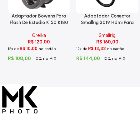
Adaptador Bowens Para
Adaptador Conector
Flash De Estudio K150 K180
Smallrig 3019 Hdmi Para
Eg-250
Hdmi Com Trava
Greika
Smallrig
R$
120,00
R$
160,00
R$
10,00
R$
13,33
12x de
no cartão
12x de
no cartão
R$
108,00
R$
144,00
-10% no PIX
-10% no PIX