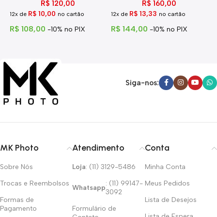
R$
120,00
R$
160,00
R$
10,00
R$
13,33
12x de
no cartão
12x de
no cartão
1
R$
108,00
R$
144,00
R
-10% no PIX
-10% no PIX
Siga-nos:
MK Photo
Atendimento
Conta
Sobre Nós
Loja
: (11) 3129-5486
Minha Conta
Trocas e Reembolsos
: (11) 99147-
Meus Pedidos
Whatsapp
3092
Formas de
Lista de Desejos
Pagamento
Formulário de
Lista de Espera