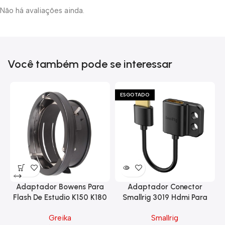
Não há avaliações ainda.
Você também pode se interessar
ESGOTADO
Adaptador Bowens Para
Adaptador Conector
Flash De Estudio K150 K180
Smallrig 3019 Hdmi Para
Eg-250
Hdmi Com Trava
Greika
Smallrig