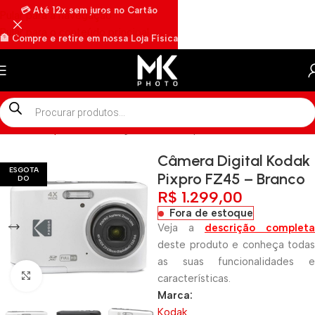
💳 Até 12x sem juros no Cartão
Pular para a navegação
Pular para o conteúdo principal
🏦 Compre e retire em nossa Loja Física
🏍️ Envios rápidos por Motoboy
Início
»
Shop
»
Câmera Digital Kodak Pixpro FZ45 – Branco
Câmera Digital Kodak
ESGOTA
Pixpro FZ45 – Branco
DO
R$
1.299,00
Fora de estoque
Veja a
descrição completa
deste produto e conheça todas
as suas funcionalidades e
Clique para ampliar
características.
Marca:
Kodak