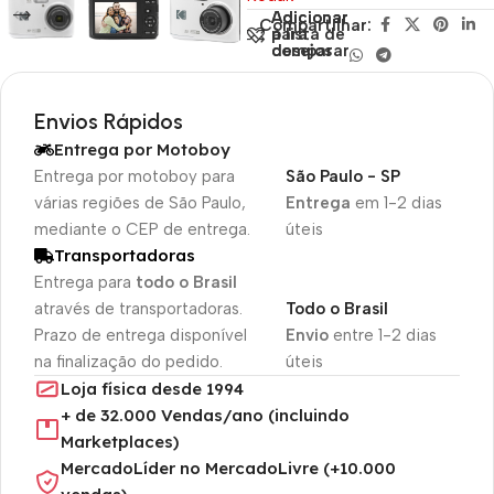
Adicionar
Adicionar
Compartilhar:
para
à lista de
comparar
desejos
Envios Rápidos
Entrega por Motoboy
Entrega por motoboy para
São Paulo - SP
várias regiões de São Paulo,
Entrega
em 1-2 dias
mediante o CEP de entrega.
úteis
Transportadoras
Entrega para
todo o Brasil
através de transportadoras.
Todo o Brasil
Prazo de entrega disponível
Envio
entre 1-2 dias
na finalização do pedido.
úteis
Loja física desde 1994
+ de 32.000 Vendas/ano (incluindo
Marketplaces)
MercadoLíder no MercadoLivre (+10.000