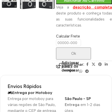
Adicionar Ao Carrinho
Veja a
descrição completa
deste produto e conheça todas
as suas funcionalidades e
características.
Calcular Frete
Ok
Adicionar
Adicionar
Compartilhar:
para
à lista de
comparar
desejos
Envios Rápidos
Entrega por Motoboy
Entrega por motoboy para
São Paulo - SP
várias regiões de São Paulo,
Entrega
em 1-2 dias
mediante o CEP de entrega.
úteis