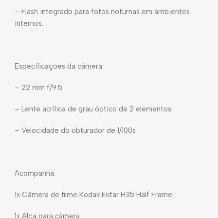
– Flash integrado para fotos noturnas em ambientes
internos.
Especificações da câmera
– 22 mm f/9.5
– Lente acrílica de grau óptico de 2 elementos
– Velocidade do obturador de 1/100s
Acompanha:
1x Câmera de filme Kodak Ektar H35 Half Frame
1x Alça para câmera