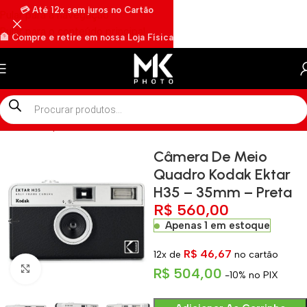
💳 Até 12x sem juros no Cartão
Pular para a navegação
Pular para o conteúdo principal
🏦 Compre e retire em nossa Loja Física
🏍️ Envios rápidos por Motoboy
Início
»
Shop
»
Câmera De Meio Quadro Kodak Ektar H35 – 35mm
Câmera De Meio
Quadro Kodak Ektar
H35 – 35mm – Preta
R$
560,00
Apenas 1 em estoque
R$
46,67
12x de
no cartão
Clique para ampliar
R$
504,00
-10% no PIX