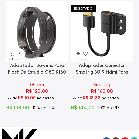
ESGOTADO
Adaptador Bowens Para
Adaptador Conector
Flash De Estudio K150 K180
Smallrig 3019 Hdmi Para
Eg-250
Hdmi Com Trava
Greika
Smallrig
R$
120,00
R$
160,00
R$
10,00
R$
13,33
12x de
no cartão
12x de
no cartão
1
R$
108,00
R$
144,00
R
-10% no PIX
-10% no PIX