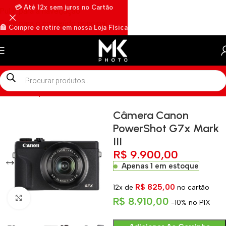
💳 Até 12x sem juros no Cartão
Pular para a navegação
Pular para o conteúdo principal
🏦 Compre e retire em nossa Loja Física
🏍️ Envios rápidos por Motoboy
Início
»
Shop
»
Câmera Canon PowerShot G7x Mark III
Câmera Canon
PowerShot G7x Mark
III
R$
9.900,00
Apenas 1 em estoque
R$
825,00
12x de
no cartão
Clique para ampliar
R$
8.910,00
-10% no PIX