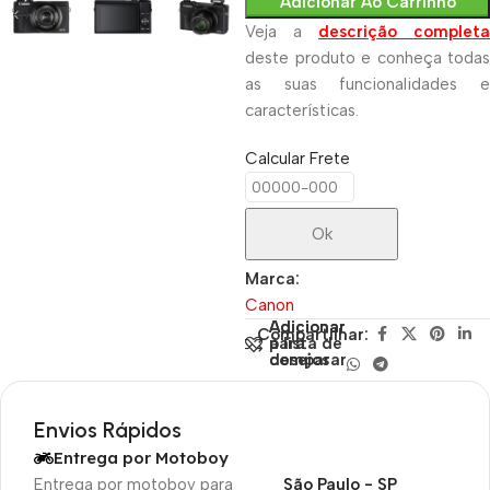
Adicionar Ao Carrinho
Veja a
descrição completa
deste produto e conheça todas
as suas funcionalidades e
características.
Calcular Frete
Ok
Marca:
Canon
Adicionar
Adicionar
Compartilhar:
para
à lista de
comparar
desejos
Envios Rápidos
Entrega por Motoboy
Entrega por motoboy para
São Paulo - SP