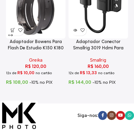
Adaptador Bowens Para
Adaptador Conector
Flash De Estudio K150 K180
Smallrig 3019 Hdmi Para
Eg-250
Hdmi Com Trava
Greika
Smallrig
R$
120,00
R$
160,00
R$
10,00
R$
13,33
12x de
no cartão
12x de
no cartão
1
R$
108,00
R$
144,00
R
-10% no PIX
-10% no PIX
Siga-nos: