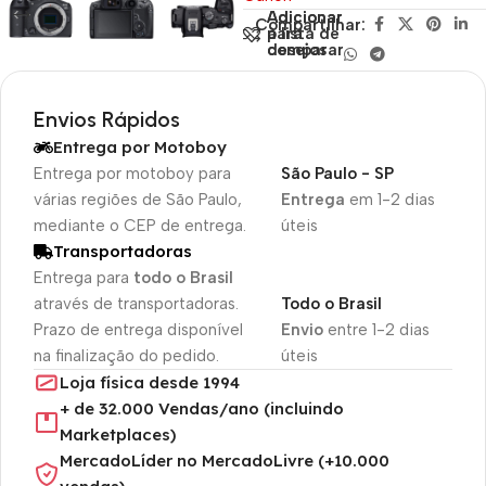
Adicionar
Adicionar
Compartilhar:
para
à lista de
comparar
desejos
Envios Rápidos
Entrega por Motoboy
Entrega por motoboy para
São Paulo - SP
várias regiões de São Paulo,
Entrega
em 1-2 dias
mediante o CEP de entrega.
úteis
Transportadoras
Entrega para
todo o Brasil
através de transportadoras.
Todo o Brasil
Prazo de entrega disponível
Envio
entre 1-2 dias
na finalização do pedido.
úteis
Loja física desde 1994
+ de 32.000 Vendas/ano (incluindo
Marketplaces)
MercadoLíder no MercadoLivre (+10.000