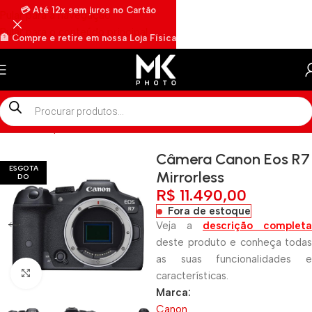
💳 Até 12x sem juros no Cartão
Pular para a navegação
Pular para o conteúdo principal
🏦 Compre e retire em nossa Loja Física
🏍️ Envios rápidos por Motoboy
Início
»
Shop
»
Câmera Canon Eos R7 Mirrorless
Câmera Canon Eos R7
ESGOTA
Mirrorless
DO
R$
11.490,00
Fora de estoque
Veja a
descrição completa
deste produto e conheça todas
as suas funcionalidades e
Clique para ampliar
características.
Marca:
Canon