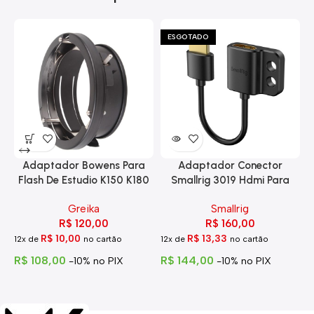
ESGOTADO
Adaptador Bowens Para
Adaptador Conector
Flash De Estudio K150 K180
Smallrig 3019 Hdmi Para
Eg-250
Hdmi Com Trava
Greika
Smallrig
R$
120,00
R$
160,00
R$
10,00
R$
13,33
12x de
no cartão
12x de
no cartão
1
R$
108,00
R$
144,00
R
-10% no PIX
-10% no PIX