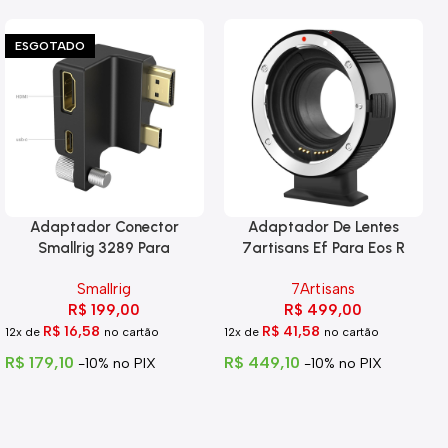
ESGOTADO
Adaptador Conector
Adaptador De Lentes
Smallrig 3289 Para
7artisans Ef Para Eos R
Blackmagic 6k Pro
Smallrig
7Artisans
R$
199,00
R$
499,00
R$
16,58
R$
41,58
12x de
no cartão
12x de
no cartão
R$
179,10
R$
449,10
-10% no PIX
-10% no PIX