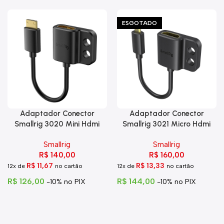
ESGOTADO
Adaptador Conector
Adaptador Conector
Smallrig 3020 Mini Hdmi
Smallrig 3021 Micro Hdmi
Para Hdmi C Trava
Para Hdmi
Smallrig
Smallrig
R$
140,00
R$
160,00
R$
11,67
R$
13,33
12x de
no cartão
12x de
no cartão
R$
126,00
R$
144,00
-10% no PIX
-10% no PIX