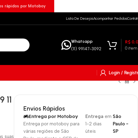
ios rápidos por Motoboy
Lista De Desejos
Acompanhar Pedidos
Contat
Whatsapp
R$
0,
0
item
(11) 99147-3092
Login / Regist
9 11
Envios Rápidos
Entrega por Motoboy
Entrega
em
São
Entrega por motoboy para
1-2 dias
Paulo -
várias regiões de São
úteis
SP
s suas