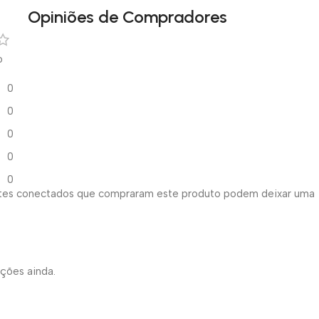
Opiniões de Compradores
o
0
0
0
0
0
ntes conectados que compraram este produto podem deixar uma
ações ainda.