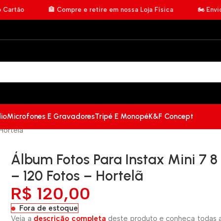
o Cartão
🏦 Compre e retire em nossa Loja Física
🏍️ Env
io
Microfones E Gravadores
Tripé E Monopé
K&F Concept
 Hortelã
Álbum Fotos Para Instax Mini 7 8 
– 120 Fotos – Hortelã
R$
120,00
Fora de estoque
Veja a
descrição completa
deste produto e conheça todas a