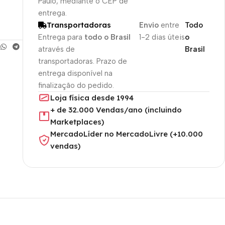
Paulo, mediante o CEP de
entrega.
Transportadoras
Envio
entre
Todo
Entrega para
todo o Brasil
1-2 dias úteis
o
através de
Brasil
transportadoras. Prazo de
entrega disponível na
finalização do pedido.
Loja física desde 1994
+ de 32.000 Vendas/ano (incluindo
Marketplaces)
MercadoLíder no MercadoLivre (+10.000
vendas)