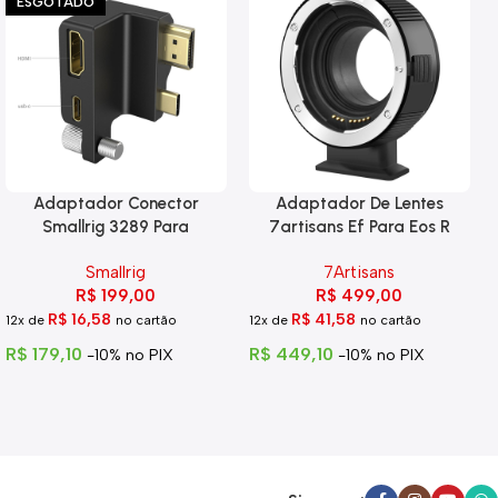
ESGOTADO
Adaptador Conector
Adaptador De Lentes
Smallrig 3289 Para
7artisans Ef Para Eos R
Blackmagic 6k Pro
Smallrig
7Artisans
R$
199,00
R$
499,00
R$
16,58
R$
41,58
12x de
no cartão
12x de
no cartão
R$
179,10
R$
449,10
-10% no PIX
-10% no PIX