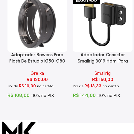
ESGOTADO
Adaptador Bowens Para
Adaptador Conector
Flash De Estudio K150 K180
Smallrig 3019 Hdmi Para
Eg-250
Hdmi Com Trava
Greika
Smallrig
R$
120,00
R$
160,00
R$
10,00
R$
13,33
12x de
no cartão
12x de
no cartão
R$
108,00
R$
144,00
-10% no PIX
-10% no PIX