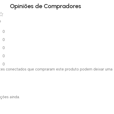
Opiniões de Compradores
o
0
0
0
0
0
ntes conectados que compraram este produto podem deixar uma
ações ainda.