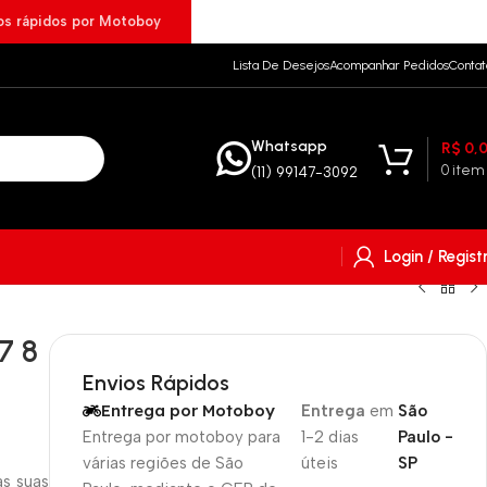
ios rápidos por Motoboy
Lista De Desejos
Acompanhar Pedidos
Contat
Whatsapp
R$
0,
0
item
(11) 99147-3092
Login / Regist
7 8
Envios Rápidos
Entrega por Motoboy
Entrega
em
São
Entrega por motoboy para
1-2 dias
Paulo -
várias regiões de São
úteis
SP
s suas