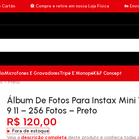
o Cartão
🏦 Compre e retire em nossa Loja Física
🏍️ Env
io
Microfones E Gravadores
Tripé E Monopé
K&F Concept
os – Preto
Álbum De Fotos Para Instax Mini 
9 11 – 256 Fotos – Preto
R$
120,00
Fora de estoque
Veja a
descrição completa
deste produto e conheça todas a