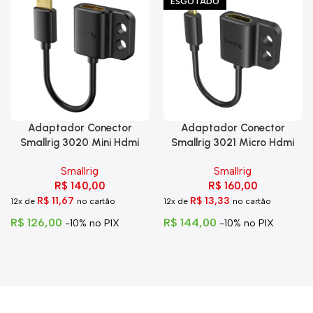
ESGOTADO
Adaptador Conector
Adaptador Conector
Smallrig 3020 Mini Hdmi
Smallrig 3021 Micro Hdmi
Para Hdmi C Trava
Para Hdmi
Smallrig
Smallrig
R$
140,00
R$
160,00
R$
11,67
R$
13,33
12x de
no cartão
12x de
no cartão
R$
126,00
R$
144,00
-10% no PIX
-10% no PIX