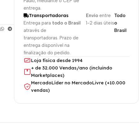
Paulo, mediante o CEP de
entrega.
Transportadoras
Envio
entre
Todo
Entrega para
todo o Brasil
1-2 dias úteis
o
através de
Brasil
transportadoras. Prazo de
entrega disponível na
finalização do pedido.
Loja física desde 1994
+ de 32.000 Vendas/ano (incluindo
Marketplaces)
MercadoLíder no MercadoLivre (+10.000
vendas)