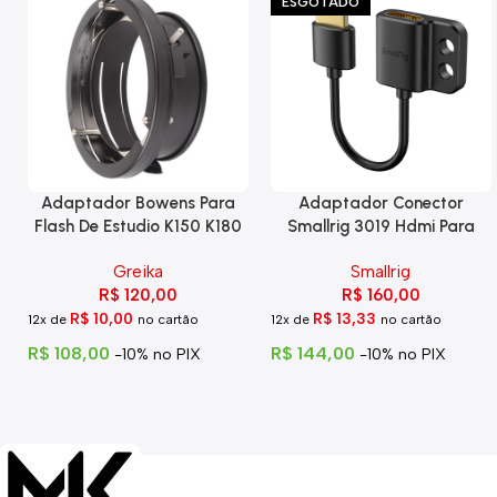
ESGOTADO
Adaptador Bowens Para
Adaptador Conector
Flash De Estudio K150 K180
Smallrig 3019 Hdmi Para
Eg-250
Hdmi Com Trava
Greika
Smallrig
R$
120,00
R$
160,00
R$
10,00
R$
13,33
12x de
no cartão
12x de
no cartão
R$
108,00
R$
144,00
-10% no PIX
-10% no PIX