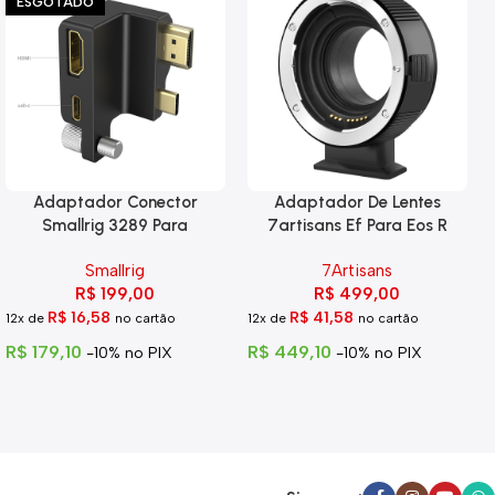
ESGOTADO
Adaptador Conector
Adaptador De Lentes
Smallrig 3289 Para
7artisans Ef Para Eos R
Blackmagic 6k Pro
Smallrig
7Artisans
R$
199,00
R$
499,00
R$
16,58
R$
41,58
12x de
no cartão
12x de
no cartão
R$
179,10
R$
449,10
-10% no PIX
-10% no PIX