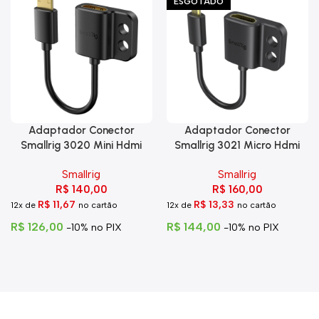
ESGOTADO
Adaptador Conector
Adaptador Conector
Smallrig 3020 Mini Hdmi
Smallrig 3021 Micro Hdmi
Para Hdmi C Trava
Para Hdmi
Smallrig
Smallrig
R$
140,00
R$
160,00
R$
11,67
R$
13,33
12x de
no cartão
12x de
no cartão
R$
126,00
R$
144,00
-10% no PIX
-10% no PIX