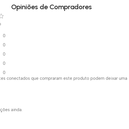
Opiniões de Compradores
o
0
0
0
0
0
ntes conectados que compraram este produto podem deixar uma
ações ainda.