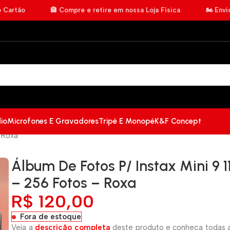
o Cartão
🏦 Compre e retire em nossa Loja Física
🏍️ Env
io
Microfones E Gravadores
Tripé E Monopé
K&F Concept
– Roxa
Álbum De Fotos P/ Instax Mini 9 11
– 256 Fotos – Roxa
R$
120,00
Fora de estoque
Veja a
descrição completa
deste produto e conheça todas a