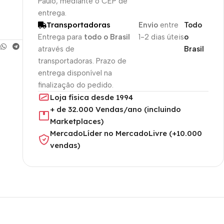
Paulo, mediante o CEP de
entrega.
Transportadoras
Envio
entre
Todo
Entrega para
todo o Brasil
1-2 dias úteis
o
através de
Brasil
transportadoras. Prazo de
entrega disponível na
finalização do pedido.
Loja física desde 1994
+ de 32.000 Vendas/ano (incluindo
Marketplaces)
MercadoLíder no MercadoLivre (+10.000
vendas)