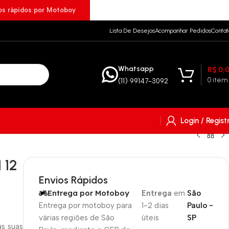
ios rápidos por Motoboy
Lista De Desejos
Acompanhar Pedidos
Contat
Whatsapp
R$
0,
0
item
(11) 99147-3092
Login / Regist
 12
Envios Rápidos
Entrega por Motoboy
Entrega
em
São
Entrega por motoboy para
1-2 dias
Paulo -
várias regiões de São
úteis
SP
s suas