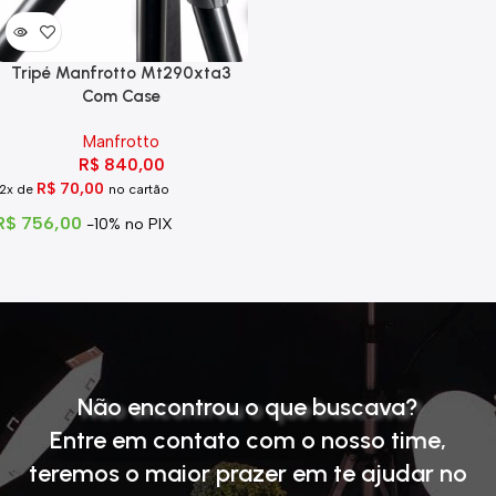
Tripé Manfrotto Mt290xta3
Com Case
Manfrotto
R$
840,00
R$
70,00
12x de
no cartão
R$
756,00
-10% no PIX
Não encontrou o que buscava?
Entre em contato com o nosso time
,
teremos o maior prazer em te ajudar no