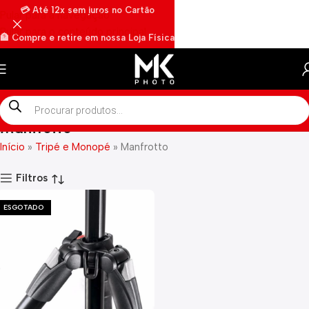
💳 Até 12x sem juros no Cartão
Pular para a navegação
Pular para o conteúdo principal
🏦 Compre e retire em nossa Loja Física
🏍️ Envios rápidos por Motoboy
Manfrotto
Início
»
Tripé e Monopé
»
Manfrotto
Filtros
ESGOTADO